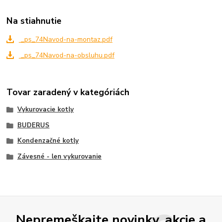
Na stiahnutie
_ps_74Navod-na-montaz.pdf
_ps_74Navod-na-obsluhu.pdf
Tovar zaradený v kategóriách
Vykurovacie kotly
BUDERUS
Kondenzačné kotly
Závesné - len vykurovanie
Nepremeškajte novinky, akcie a