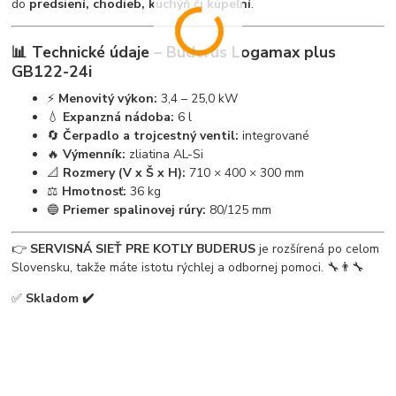
do
predsiení, chodieb, kuchýň či kúpeľní
.
📊
Technické údaje – Buderus Logamax plus
GB122-24i
⚡
Menovitý výkon:
3,4 – 25,0 kW
💧
Expanzná nádoba:
6 l
🔄
Čerpadlo a trojcestný ventil:
integrované
🔥
Výmenník:
zliatina AL-Si
📐
Rozmery (V x Š x H):
710 × 400 × 300 mm
⚖️
Hmotnosť:
36 kg
🔵
Priemer spalinovej rúry:
80/125 mm
👉
SERVISNÁ SIEŤ PRE KOTLY BUDERUS
je rozšírená po celom
Slovensku, takže máte istotu rýchlej a odbornej pomoci. 🔧👨‍🔧
✅
Skladom ✔️