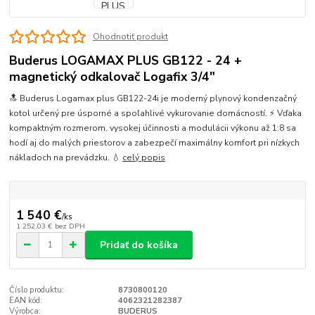
Ohodnotiť produkt
Buderus LOGAMAX PLUS GB122 - 24 +
magnetický odkalovač Logafix 3/4"
🔝 Buderus Logamax plus GB122-24i je moderný plynový kondenzačný
kotol určený pre úsporné a spoľahlivé vykurovanie domácností. ⚡ Vďaka
kompaktným rozmerom, vysokej účinnosti a modulácii výkonu až 1:8 sa
hodí aj do malých priestorov a zabezpečí maximálny komfort pri nízkych
nákladoch na prevádzku. 💧
celý popis
1 540 €
/
ks
1 252,03 €
bez DPH
Pridať do košíka
Číslo produktu:
8730800120
EAN kód:
4062321282387
Výrobca:
BUDERUS