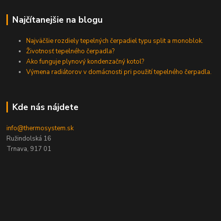
Najčítanejšie na blogu
Najväčšie rozdiely tepelných čerpadiel typu split a monoblok.
Životnosť tepelného čerpadla?
Ako funguje plynový kondenzačný kotol?
Výmena radiátorov v domácnosti pri použití tepelného čerpadla.
Kde nás nájdete
info@thermosystem.sk
Ružindolská 16
Trnava, 917 01