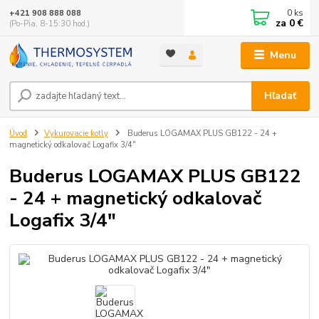
0
ks
+421 908 888 088
za
0 €
(Po-Pia, 8-15:30 hod.)
Menu
Hľadať
Úvod
Vykurovacie kotly
Buderus LOGAMAX PLUS GB122 - 24 +
magnetický odkalovač Logafix 3/4"
Buderus LOGAMAX PLUS GB122
- 24 + magnetický odkalovač
Logafix 3/4"