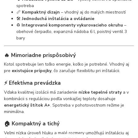
spotreba
📏
Kompaktný dizajn
– vhodný aj do malých miestností
🛠️
Jednoduchá inštalácia a ovládanie
♻️
Integrované komponenty vykurovacieho okruhu
–
obehové čerpadlo, expanzná nádoba 6 l, poistný ventil 3
bary
🔥
Mimoriadne prispôsobivý
Kotol spotrebuje len toľko energie, koľko je potrebné. Vhodný aj
pre
existujúce prípojky
, čo zaručuje flexibilitu pri inštalácii.
⚡
Efektívna prevádzka
Vďaka kvalitnej izolácii má zariadenie
nízke tepelné straty
a v
kombinácii s reguláciou podľa vonkajšej teploty dosahuje
energetický štítok A+
. Spotreba v pohotovostnom režime je
minimálna.
🏠
Kompaktný a tichý
Veľmi nízka úroveň hluku a malé rozmery umožňujú inštaláciu aj