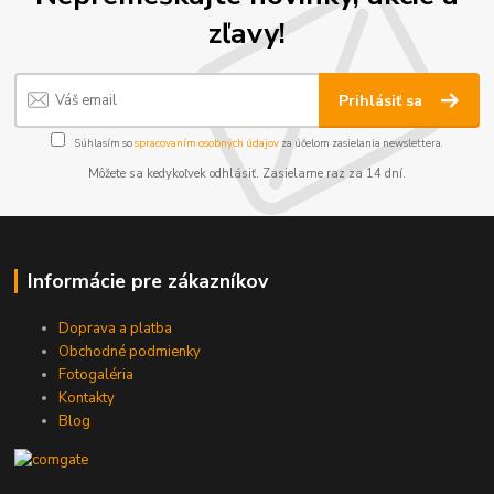
zľavy!
Prihlásiť sa
Súhlasím so
spracovaním osobných údajov
za účelom zasielania newslettera.
Môžete sa kedykoľvek odhlásiť. Zasielame raz za 14 dní.
Informácie pre zákazníkov
Doprava a platba
Obchodné podmienky
Fotogaléria
Kontakty
Blog