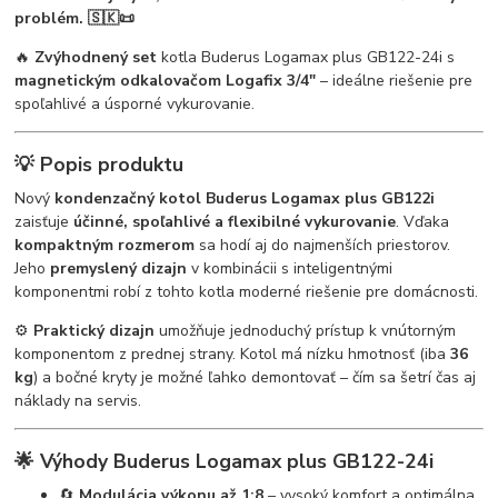
problém. 🇸🇰📜
🔥
Zvýhodnený set
kotla Buderus Logamax plus GB122-24i s
magnetickým odkalovačom Logafix 3/4"
– ideálne riešenie pre
spoľahlivé a úsporné vykurovanie.
💡 Popis produktu
Nový
kondenzačný kotol Buderus Logamax plus GB122i
zaisťuje
účinné, spoľahlivé a flexibilné vykurovanie
. Vďaka
kompaktným rozmerom
sa hodí aj do najmenších priestorov.
Jeho
premyslený dizajn
v kombinácii s inteligentnými
komponentmi robí z tohto kotla moderné riešenie pre domácnosti.
⚙️
Praktický dizajn
umožňuje jednoduchý prístup k vnútorným
komponentom z prednej strany. Kotol má nízku hmotnosť (iba
36
kg
) a bočné kryty je možné ľahko demontovať – čím sa šetrí čas aj
náklady na servis.
🌟
Výhody Buderus Logamax plus GB122-24i
🔄
Modulácia výkonu až 1:8
– vysoký komfort a optimálna