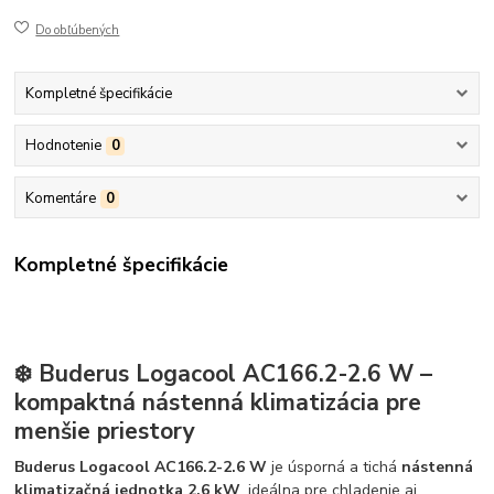
Do obľúbených
Kompletné špecifikácie
Hodnotenie
0
Komentáre
0
Kompletné špecifikácie
❄️
Buderus Logacool AC166.2-2.6 W
–
kompaktná nástenná klimatizácia pre
menšie priestory
Buderus Logacool AC166.2-2.6 W
je úsporná a tichá
nástenná
klimatizačná jednotka 2,6 kW
, ideálna pre chladenie aj