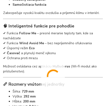
Samočistiaca funkcia
Zabezpečuje vysokú kvalitu ovzdušia a príjemnú klímu v interiéri.
🧠 Inteligentné funkcie pre pohodlie
✔ Funkcia
Follow Me
– presné meranie teploty tam, kde sa
nachádzate
✔ Funkcia
Wind Avoid Me
– bez nepríjemného ofukovania
✔ Úsporný režim
Eco
✔
Časovač
a plynulý menič výkonu
✔ Ochrana proti mrazu
Možnosť ovládania cez aplikáciu
MyBuderus
(Wi-Fi modul ako
príslušenstvo).
📏 Rozmery vnútornej jednotky
Šírka:
729 mm
Výška:
292 mm
Hĺbka:
200 mm