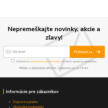
Nepremeškajte novinky, akcie a
zľavy!
Prihlásiť sa
Súhlasím so
spracovaním osobných údajov
za účelom zasielania newslettera.
Môžete sa kedykoľvek odhlásiť. Zasielame raz za 14 dní.
Informácie pre zákazníkov
Doprava a platba
Obchodné podmienky