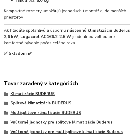
Hmotnosť:
8,0 kg
Kompaktné rozmery umožňujú jednoduchú montáž aj do menších
priestorov.
Ak hľadáte spoľahlivú a úspornú
nástennú klimatizáciu Buderus
2,6 kW
,
Logacool AC166.2-2.6 W
je ideálnou voľbou pre
komfortné bývanie počas celého roka.
✅ Skladom ✔️
Tovar zaradený v kategóriách
Klimatizácie BUDERUS
Splitové klimatizácie BUDERUS
Multisplitové klimatizácie BUDERUS
Vnútorné jednotky pre splitové klimatizácie Buderus
Vnútorné jednotky pre multisplitové klimatizácie Buderus