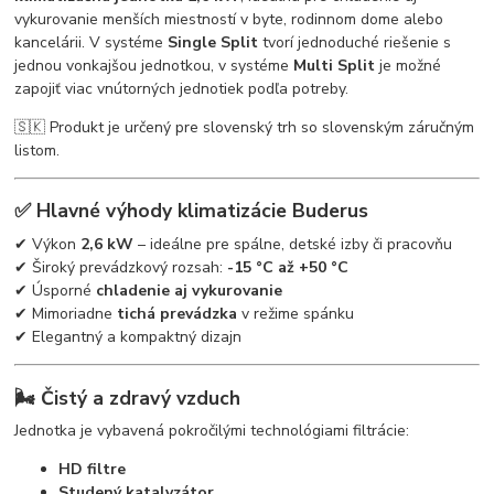
vykurovanie menších miestností v byte, rodinnom dome alebo
kancelárii. V systéme
Single Split
tvorí jednoduché riešenie s
jednou vonkajšou jednotkou, v systéme
Multi Split
je možné
zapojiť viac vnútorných jednotiek podľa potreby.
🇸🇰 Produkt je určený pre slovenský trh so slovenským záručným
listom.
✅ Hlavné výhody klimatizácie Buderus
✔ Výkon
2,6 kW
– ideálne pre spálne, detské izby či pracovňu
✔ Široký prevádzkový rozsah:
-15 °C až +50 °C
✔ Úsporné
chladenie aj vykurovanie
✔ Mimoriadne
tichá prevádzka
v režime spánku
✔ Elegantný a kompaktný dizajn
🌬 Čistý a zdravý vzduch
Jednotka je vybavená pokročilými technológiami filtrácie:
HD filtre
Studený katalyzátor