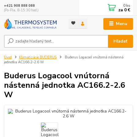
0
ks
+421 908 888 088
za
0 €
(Po-Pia, 8-15:30 hod.)
Menu
Hľadať
Úvod
Klimatizácie BUDERUS
Buderus Logacool vnútorná nástenná
jednotka AC166.2-2.6 W
Buderus Logacool vnútorná
nástenná jednotka AC166.2-2.6
W