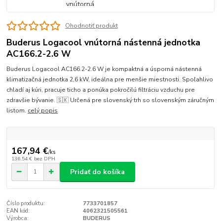
Ohodnotiť produkt
Buderus Logacool vnútorná nástenná jednotka
AC166.2-2.6 W
Buderus Logacool AC166.2-2.6 W je kompaktná a úsporná nástenná
klimatizačná jednotka 2,6 kW, ideálna pre menšie miestnosti. Spoľahlivo
chladí aj kúri, pracuje ticho a ponúka pokročilú filtráciu vzduchu pre
zdravšie bývanie. 🇸🇰 Určená pre slovenský trh so slovenským záručným
listom.
celý popis
167,94 €
/
ks
136,54 €
bez DPH
Pridať do košíka
Číslo produktu:
7733701857
EAN kód:
4062321505561
Výrobca:
BUDERUS