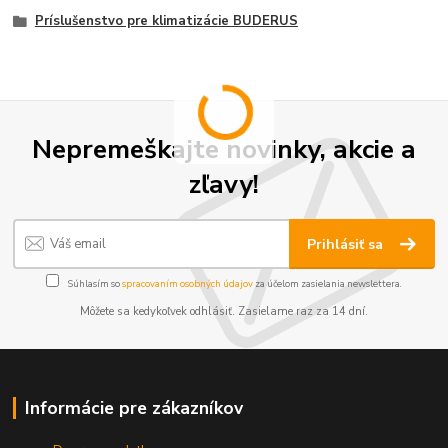
Príslušenstvo pre klimatizácie BUDERUS
Nepremeškajte novinky, akcie a
zľavy!
Prihlásiť sa
Súhlasím so
spracovaním osobných údajov
za účelom zasielania newslettera.
Môžete sa kedykoľvek odhlásiť. Zasielame raz za 14 dní.
Informácie pre zákazníkov