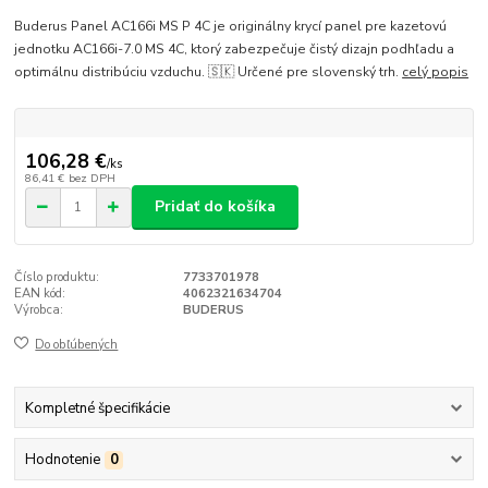
Buderus Panel AC166i MS P 4C je originálny krycí panel pre kazetovú
jednotku AC166i-7.0 MS 4C, ktorý zabezpečuje čistý dizajn podhľadu a
optimálnu distribúciu vzduchu. 🇸🇰 Určené pre slovenský trh.
celý popis
106,28 €
/
ks
86,41 €
bez DPH
Pridať do košíka
Číslo produktu:
7733701978
EAN kód:
4062321634704
Výrobca:
BUDERUS
Do obľúbených
Kompletné špecifikácie
Hodnotenie
0