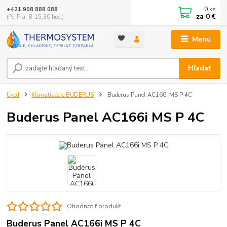
0
ks
+421 908 888 088
za
0 €
(Po-Pia, 8-15:30 hod.)
Menu
Hľadať
Úvod
Klimatizácie BUDERUS
Buderus Panel AC166i MS P 4C
Buderus Panel AC166i MS P 4C
Ohodnotiť produkt
Buderus Panel AC166i MS P 4C