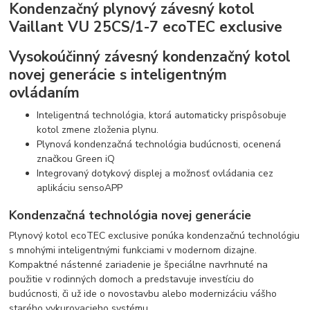
Kondenzačný plynový závesný kotol
Vaillant VU 25CS/1-7 ecoTEC exclusive
Vysokoúčinný závesný kondenzačný kotol
novej generácie s inteligentným
ovládaním
Inteligentná technológia, ktorá automaticky prispôsobuje
kotol zmene zloženia plynu.
Plynová kondenzačná technológia budúcnosti, ocenená
značkou Green iQ
Integrovaný dotykový displej a možnosť ovládania cez
aplikáciu sensoAPP
Kondenzačná technológia novej generácie
Plynový kotol ecoTEC exclusive ponúka kondenzačnú technológiu
s mnohými inteligentnými funkciami v modernom dizajne.
Kompaktné nástenné zariadenie je špeciálne navrhnuté na
použitie v rodinných domoch a predstavuje investíciu do
budúcnosti, či už ide o novostavbu alebo modernizáciu vášho
starého vykurovacieho systému.