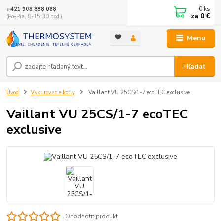
0
ks
+421 908 888 088
za
0 €
(Po-Pia, 8-15:30 hod.)
Menu
Hľadať
Úvod
Vykurovacie kotly
Vaillant VU 25CS/1-7 ecoTEC exclusive
Vaillant VU 25CS/1-7 ecoTEC
exclusive
Ohodnotiť produkt