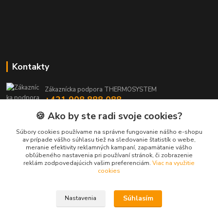
Kontakty
Zákaznícka podpora THERMOSYSTEM
+421 908 888 088
(Po-Pia, 8-15:30 hod.)
🍪 Ako by ste radi svoje cookies?
maros.stetina@geotherm.sk
Súbory cookies používame na správne fungovanie nášho e-shopu
av prípade vášho súhlasu tiež na sledovanie štatistík o webe,
meranie efektivity reklamných kampaní, zapamätanie vášho
obľúbeného nastavenia pri používaní stránok, či zobrazenie
reklám zodpovedajúcich vašim preferenciám.
Viac na využitie
cookies
Súhlasím
Nastavenia
Upravit sběr cookies.