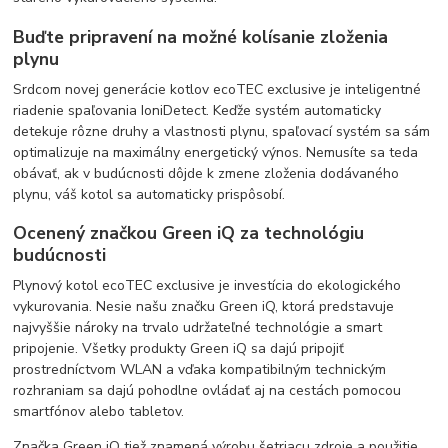
Buďte pripravení na možné kolísanie zloženia
plynu
Srdcom novej generácie kotlov ecoTEC exclusive je inteligentné
riadenie spaľovania IoniDetect. Keďže systém automaticky
detekuje rôzne druhy a vlastnosti plynu, spaľovací systém sa sám
optimalizuje na maximálny energetický výnos. Nemusíte sa teda
obávať, ak v budúcnosti dôjde k zmene zloženia dodávaného
plynu, váš kotol sa automaticky prispôsobí.
Ocenený značkou Green iQ za technológiu
budúcnosti
Plynový kotol ecoTEC exclusive je investícia do ekologického
vykurovania. Nesie našu značku Green iQ, ktorá predstavuje
najvyššie nároky na trvalo udržateľné technológie a smart
pripojenie. Všetky produkty Green iQ sa dajú pripojiť
prostredníctvom WLAN a vďaka kompatibilným technickým
rozhraniam sa dajú pohodlne ovládať aj na cestách pomocou
smartfónov alebo tabletov.
Značka Green iQ tiež znamená výrobu šetriacu zdroje a použitie