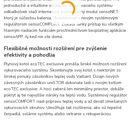
jednoduché a intuitívne ovládanie vykurovacieho systému
odkiaľkoľvek stačí internetový komunikačný modul sensoNET,
ktorý je súčasťou balenia, skombinovať s novým systémovým
regulátorom sensoCOMFORT. Získate ľahký prístup ku všetkým
hlavným riadiacim funkciám prostredníctvom bezplatnej aplikácie
sensoAPP. Aj keď nie ste doma.
Flexibilné možnosti rozšírení pre zvýšenie
efektivity a pohodlia
Plynový kotol ecoTEC exclusive prináša široké možnosti rozšírení
vykurovacieho systému. Skombinujte svoj kotol s niektorým zo
širokej ponuky zásobníkov teplej vody Vaillant. Dizajn nových
závesných zásobníkov uniSTOR dokonale ladí s novým kotlom
ecoTEC exclusive. A hoci zaberá len minimálny priestor, dokáže
pokryť aj tie najvyššie nároky na teplú vodu. Systémový regulátor
sensoCOMFORT riadi prípravu teplej vody a až deväť zmiešaných
vykurovacích okruhov. Umožňuje tak rozšírenia, ako sú tepelné
čerpadlá, solárne systémy alebo vetranie s rekuperáciou.