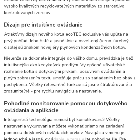
vysoko kvalitných recyklovateľných materiálov zo starostlivo
kontrolovaných zdrojov.
Dizajn pre intuitívne ovládanie
Atraktívny dizajn nového kotla ecoTEC exclusive vás upúta na
prvý pohľad. Jeho čisté a jasné línie a osvetlený čierno-farebný
displej sú znakom novej éry plynových kondenzačných kotlov.
Nielenže sa dokonale integruje do vášho domu, prevádzka je tiež
intuitívnejšia ako kedykoľvek predtým. Vylepšené užívateľské
rozhranie kotla s dotykovými prvkami, posuvným ovládaním a
plným zobrazením textu umožňuje prácu so zariadením bez obáv z
pochybenia. Všetky relevantné funkcie sú jasne štruktúrované a
zrozumiteľné - pre rýchlu navigáciu a nastavenie.
Pohodlné monitorovanie pomocou dotykového
ovládania a aplikácie
Inteligentná technológia nemusí byť komplikovaná! Všetky
nastavenia vykurovania môžete vykonať priamo na zariadení
pomocou dotykových ovládacích prvkov. Navigácia v menu je
jednoduchá a jasná, ovládanie je teraz ešte pohodlnejšie. Pre