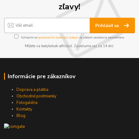
zľavy!
Prihlásiť sa
Súhlasím so
spracovaním osobných údajov
za účelom zasielania newslettera.
Môžete sa kedykoľvek odhlásiť. Zasielame raz za 14 dní.
Informácie pre zákazníkov
Doprava a platba
Obchodné podmienky
Fotogaléria
Kontakty
Blog