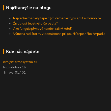
Najčítanejšie na blogu
Najväčšie rozdiely tepelných čerpadiel typu split a monoblok.
Životnosť tepelného čerpadla?
Ako funguje plynový kondenzačný kotol?
Výmena radiátorov v domácnosti pri použití tepelného čerpadla.
Kde nás nájdete
info@thermosystem.sk
Ružindolská 16
Trnava, 917 01