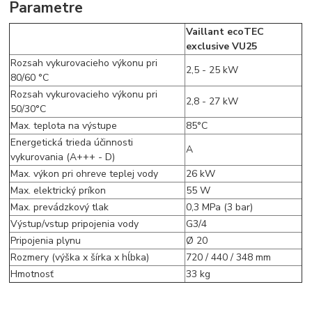
Parametre
Vaillant ecoTEC
exclusive VU25
Rozsah vykurovacieho výkonu pri
2,5 - 25 kW
80/60 °C
Rozsah vykurovacieho výkonu pri
2,8 - 27 kW
50/30°C
Max. teplota na výstupe
85°C
Energetická trieda účinnosti
A
vykurovania (A+++ - D)
Max. výkon pri ohreve teplej vody
26 kW
Max. elektrický príkon
55 W
Max. prevádzkový tlak
0,3 MPa (3 bar)
Výstup/vstup pripojenia vody
G3/4
Pripojenia plynu
Ø 20
Rozmery (výška x šírka x hĺbka)
720 / 440 / 348 mm
Hmotnosť
33 kg