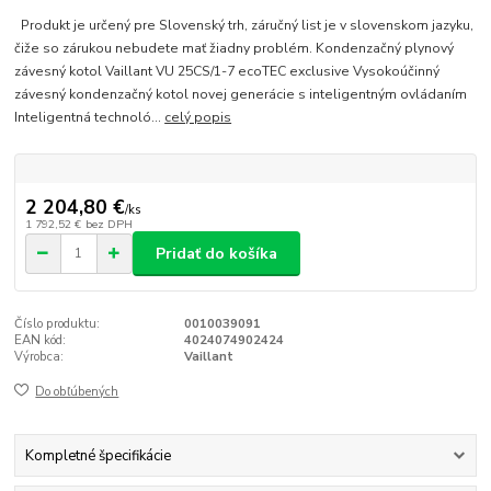
Produkt je určený pre Slovenský trh, záručný list je v slovenskom jazyku,
čiže so zárukou nebudete mať žiadny problém. Kondenzačný plynový
závesný kotol Vaillant VU 25CS/1-7 ecoTEC exclusive Vysokoúčinný
závesný kondenzačný kotol novej generácie s inteligentným ovládaním
Inteligentná technoló...
celý popis
2 204,80 €
/
ks
1 792,52 €
bez DPH
Pridať do košíka
Číslo produktu:
0010039091
EAN kód:
4024074902424
Výrobca:
Vaillant
Do obľúbených
Kompletné špecifikácie