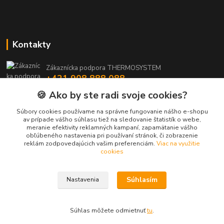
Kontakty
Zákaznícka podpora THERMOSYSTEM
+421 908 888 088
(Po-Pia, 8-15:30 hod.)
🍪 Ako by ste radi svoje cookies?
maros.stetina@geotherm.sk
Súbory cookies používame na správne fungovanie nášho e-shopu
av prípade vášho súhlasu tiež na sledovanie štatistík o webe,
meranie efektivity reklamných kampaní, zapamätanie vášho
obľúbeného nastavenia pri používaní stránok, či zobrazenie
reklám zodpovedajúcich vašim preferenciám.
Viac na využitie
cookies
Súhlasím
Nastavenia
Upravit sběr cookies.
Vytvorené na
Eshop-rychlo.sk
Súhlas môžete odmietnuť
tu
.