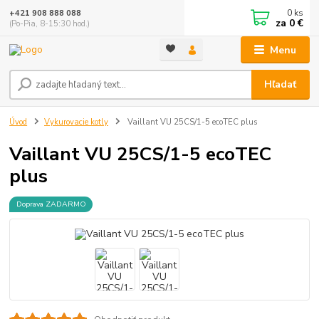
0
ks
+421 908 888 088
za
0 €
(Po-Pia, 8-15:30 hod.)
Menu
Hľadať
Úvod
Vykurovacie kotly
Vaillant VU 25CS/1-5 ecoTEC plus
Vaillant VU 25CS/1-5 ecoTEC
plus
Doprava ZADARMO