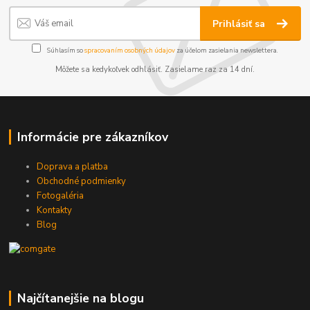
Prihlásiť sa
Súhlasím so
spracovaním osobných údajov
za účelom zasielania newslettera.
Môžete sa kedykoľvek odhlásiť. Zasielame raz za 14 dní.
Informácie pre zákazníkov
Doprava a platba
Obchodné podmienky
Fotogaléria
Kontakty
Blog
Najčítanejšie na blogu