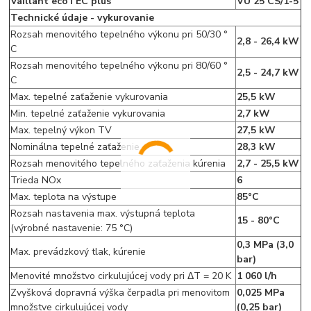
Vaillant ecoTEC plus
VU 25 CS/1-5
Technické údaje - vykurovanie
Rozsah menovitého tepelného výkonu pri 50/30 °
2,8 - 26,4 kW
C
Rozsah menovitého tepelného výkonu pri 80/60 °
2,5 - 24,7 kW
C
Max. tepelné zaťaženie vykurovania
25,5 kW
Min. tepelné zaťaženie vykurovania
2,7 kW
Max. tepelný výkon TV
27,5 kW
Nominálna tepelné zaťaženie
28,3 kW
Rozsah menovitého tepelného zaťaženia kúrenia
2,7 - 25,5 kW
Trieda NOx
6
Max. teplota na výstupe
85°C
Rozsah nastavenia max. výstupná teplota
15 - 80°C
(výrobné nastavenie: 75 °C)
0,3 MPa (3,0
Max. prevádzkový tlak, kúrenie
bar)
Menovité množstvo cirkulujúcej vody pri ΔT = 20 K
1 060 l/h
Zvyšková dopravná výška čerpadla pri menovitom
0,025 MPa
množstve cirkulujúcej vody
(0,25 bar)