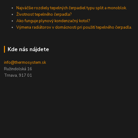
Najväčšie rozdiely tepelných čerpadiel typu split a monoblok.
Životnosť tepelného čerpadla?
Ako funguje plynový kondenzačný kotol?
Výmena radiátorov v domácnosti pri použití tepelného čerpadla.
Kde nás nájdete
info@thermosystem.sk
Ružindolská 16
Trnava, 917 01