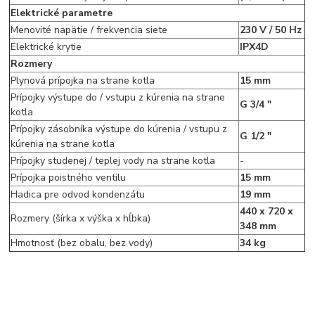
Elektrické parametre
Menovité napätie / frekvencia siete
230 V / 50 Hz
Elektrické krytie
IPX4D
Rozmery
Plynová prípojka na strane kotla
15 mm
Prípojky výstupe do / vstupu z kúrenia na strane
G 3/4 "
kotla
Prípojky zásobníka výstupe do kúrenia / vstupu z
G 1/2 "
kúrenia na strane kotla
Prípojky studenej / teplej vody na strane kotla
-
Prípojka poistného ventilu
15 mm
Hadica pre odvod kondenzátu
19 mm
440 x 720 x
Rozmery (šírka x výška x hĺbka)
348 mm
Hmotnosť (bez obalu, bez vody)
34 kg