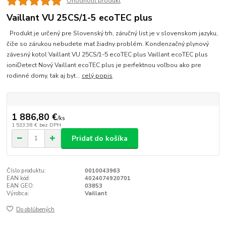
Ohodnotiť produkt
Vaillant VU 25CS/1-5 ecoTEC plus
Produkt je určený pre Slovenský trh, záručný list je v slovenskom jazyku,
čiže so zárukou nebudete mať žiadny problém. Kondenzačný plynový
závesný kotol Vaillant VU 25CS/1-5 ecoTEC plus Vaillant ecoTEC plus
ioniDetect Nový Vaillant ecoTEC plus je perfektnou voľbou ako pre
rodinné domy, tak aj byt...
celý popis
1 886,80 €
/
ks
1 533,98 €
bez DPH
Pridať do košíka
Číslo produktu:
0010043963
EAN kód:
4024074920701
EAN GEO:
03853
Výrobca:
Vaillant
Do obľúbených