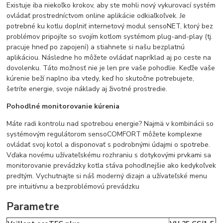
Existuje iba niekoľko krokov, aby ste mohli nový vykurovací systém
ovládať prostredníctvom online aplikácie odkiaľkoľvek. Je
potrebné ku kotlu doplniť internetový modul sensoNET, ktorý bez
problémov pripojíte so svojím kotlom systémom plug-and-play (tj.
pracuje hneď po zapojení) a stiahnete si našu bezplatnú
aplikáciou. Následne ho môžete ovládať napríklad aj po ceste na
dovolenku. Táto možnosť nie je len pre vaše pohodlie. Keďže vaše
kúrenie beží naplno iba vtedy, keď ho skutočne potrebujete,
šetríte energie, svoje náklady aj životné prostredie.
Pohodlné monitorovanie kúrenia
Máte radi kontrolu nad spotrebou energie? Najmä v kombinácii so
systémovým regulátorom sensoCOMFORT môžete komplexne
ovládať svoj kotol a disponovať s podrobnými údajmi o spotrebe.
Vďaka novému užívateľskému rozhraniu s dotykovými prvkami sa
monitorovanie prevádzky kotla stáva pohodlnejšie ako kedykoľvek
predtým. Vychutnajte si náš moderný dizajn a užívateľské menu
pre intuitívnu a bezproblémovú prevádzku
Parametre