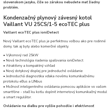
slovenskom jazyku, čiže so zárukou nebudete mať žiadny
problém.
Kondenzačný plynový závesný kotol
Vaillant VU 25CS/1-5 ecoTEC plus
Vaillant ecoTEC plus ioniDetect
Nový Vaillant ecoTEC plus je perfektnou voľbou ako pre rodinné
domy, tak aj byty alebo komerčné objekty.
• Výkonový rad 25kW
• Nová technológia riadenia spaľovania ioniDetect
• Atraktívny a kompaktný vzhľad
• Nový dotykový displej pre jednoduché ovládanie
• Jednoduchá diagnostika vďaka novému komunikačnému
protokolu eBus a LINbus
• Možnosť inteligentného ovládania pomocou aplikácie vo vašom
smartfóne - stačí ku kotlu doplniť internetový komunikačný modul
a smart regulátor.
Ovládanie na diaľku pre vyššie pohodlie i efektívnosť