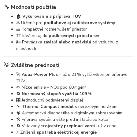
🔧 Možnosti použitia
🏠
Vykurovanie a príprava TÚV
♨️ Určené pre
podlahové aj radiátorové systémy
🧱 Kompaktné rozmery, šetrí priestor
🏗️ Ideálne aj do
podkrovných priestorov
🌬️ Prevádzka
závislá alebo nezávislá
od vzduchu z
miestnosti
💡 Zvláštne prednosti
🚀
Aqua-Power Plus
– až o 21 % vyšší výkon pri príprave
TÚV
🌱 Nízke emisie – NOx pod 60 mg/m³
🔁
Normovaný stupeň využitia 109 %
🎛️ Jednoduchý podsvietený displej
🔧
Thermo-Compact modul
s nerezovým horákom
🧠 Automatická diagnostika s digitálnym zobrazovaním
🛠️ Príprava systému ešte pred inštaláciou kotla
🔄 Vstavaný
trojcestný prepínací ventil
už v cene
⚡ Znížená
spotreba elektrickej energie