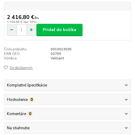
2 416,80 €
/
ks
1 964,88 €
bez DPH
Pridať do košíka
Číslo produktu:
0010013505
EAN GEO:
03700
Výrobca:
Vaillant
Do obľúbených
Kompletné špecifikácie
Hodnotenie
0
Komentáre
0
Na stiahnutie