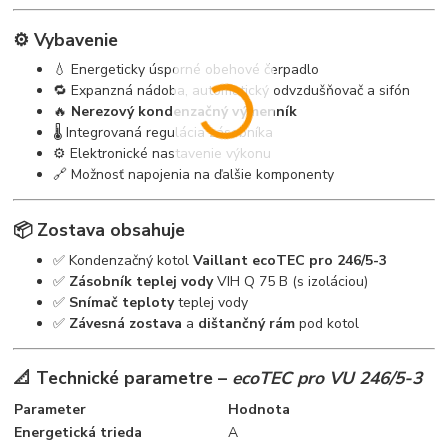
⚙️ Vybavenie
💧 Energeticky úsporné obehové čerpadlo
🔁 Expanzná nádoba, automatický odvzdušňovač a sifón
🔥
Nerezový kondenzačný výmenník
🌡️ Integrovaná regulácia zásobníka
⚙️ Elektronické nastavenie výkonu
🔗 Možnosť napojenia na ďalšie komponenty
📦 Zostava obsahuje
✅ Kondenzačný kotol
Vaillant ecoTEC pro 246/5-3
✅
Zásobník teplej vody
VIH Q 75 B (s izoláciou)
✅
Snímač teploty
teplej vody
✅
Závesná zostava
a
dištančný rám
pod kotol
📐 Technické parametre –
ecoTEC pro VU 246/5-3
Parameter
Hodnota
Energetická trieda
A