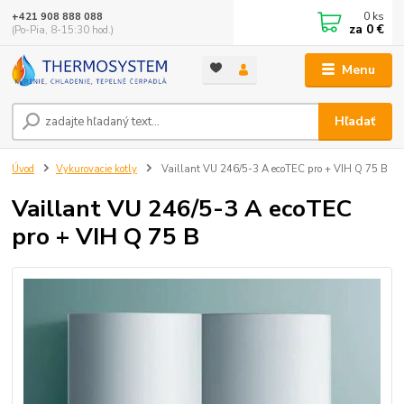
0
ks
+421 908 888 088
za
0 €
(Po-Pia, 8-15:30 hod.)
Menu
Hľadať
Úvod
Vykurovacie kotly
Vaillant VU 246/5-3 A ecoTEC pro + VIH Q 75 B
Vaillant VU 246/5-3 A ecoTEC
pro + VIH Q 75 B