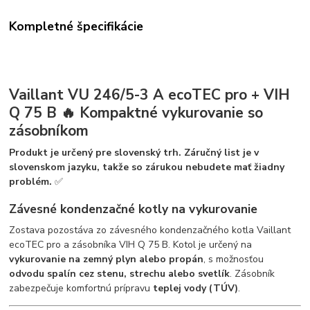
Kompletné špecifikácie
Vaillant VU 246/5-3 A ecoTEC pro + VIH
Q 75 B 🔥 Kompaktné vykurovanie so
zásobníkom
Produkt je určený pre slovenský trh. Záručný list je v
slovenskom jazyku, takže so zárukou nebudete mať žiadny
problém.
✅
Závesné kondenzačné kotly na vykurovanie
Zostava pozostáva zo závesného kondenzačného kotla Vaillant
ecoTEC pro a zásobníka VIH Q 75 B. Kotol je určený na
vykurovanie na zemný plyn alebo propán
, s možnosťou
odvodu spalín cez stenu, strechu alebo svetlík
. Zásobník
zabezpečuje komfortnú prípravu
teplej vody (TÚV)
.