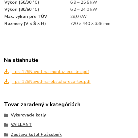
Výkon (50/30 °C)
6,9 – 25,5 kW
Výkon (80/60 °C)
6,2 – 24,0 kW
Max. výkon pre TÚV
28,0 kW
Rozmery (V × Š × H)
720 × 440 × 338 mm
Na stiahnutie
_ps_129Navod-na-montaz-eco-tec.pdf
_ps_129Navod-na-obsluhu-eco-tec.pdf
Tovar zaradený v kategóriách
Vykurovacie kotly
VAILLANT
Zostava kotol + zásobník