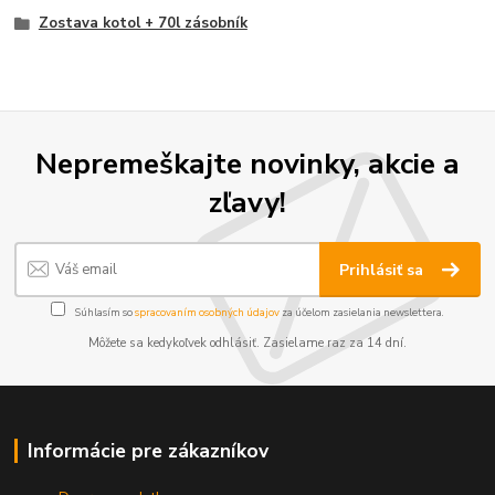
Zostava kotol + 70l zásobník
Nepremeškajte novinky, akcie a
zľavy!
Prihlásiť sa
Súhlasím so
spracovaním osobných údajov
za účelom zasielania newslettera.
Môžete sa kedykoľvek odhlásiť. Zasielame raz za 14 dní.
Informácie pre zákazníkov