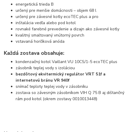
energetická trieda B
určený pre menšie domácnosti – objem 68 l
určený pre závesné kotly ecoTEC plus a pro
inštalácia vedľa alebo pod kotol
rovnaké farebné prevedenie a dizajn ako závesné kotly
kvalitný smaltovaný vnútorný povrch
vstavaná horčíková anóda
Každá zostava obsahuje:
kondenzačný kotol Vaillant VU 10CS/1-5 ecoTEC plus
zásobník teplej vody s izoláciou
bezdôtový ekvitermický regulátor VRT 51f a
internetovú bránu VR 940f
snímač teploty teplej vody v zásobníku
zostava so závesným zásobníkom VIH Q 75 B aj dištančný
rám pod kotol (okrem zostavy 0010013448)