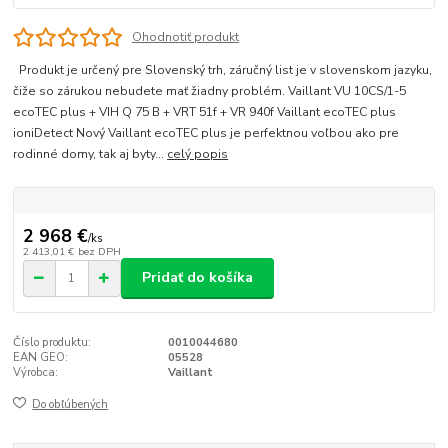
Ohodnotiť produkt
Produkt je určený pre Slovenský trh, záručný list je v slovenskom jazyku,
čiže so zárukou nebudete mať žiadny problém. Vaillant VU 10CS/1-5
ecoTEC plus + VIH Q 75 B + VRT 51f + VR 940f Vaillant ecoTEC plus
ioniDetect Nový Vaillant ecoTEC plus je perfektnou voľbou ako pre
rodinné domy, tak aj byty...
celý popis
2 968 €
/
ks
2 413,01 €
bez DPH
Pridať do košíka
Číslo produktu:
0010044680
EAN GEO:
05528
Výrobca:
Vaillant
Do obľúbených