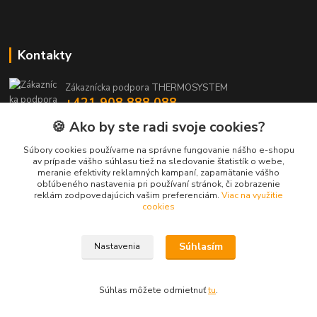
Kontakty
Zákaznícka podpora THERMOSYSTEM
+421 908 888 088
(Po-Pia, 8-15:30 hod.)
🍪 Ako by ste radi svoje cookies?
maros.stetina@geotherm.sk
Súbory cookies používame na správne fungovanie nášho e-shopu
av prípade vášho súhlasu tiež na sledovanie štatistík o webe,
meranie efektivity reklamných kampaní, zapamätanie vášho
obľúbeného nastavenia pri používaní stránok, či zobrazenie
reklám zodpovedajúcich vašim preferenciám.
Viac na využitie
cookies
Súhlasím
Nastavenia
Upravit sběr cookies.
Vytvorené na
Eshop-rychlo.sk
Súhlas môžete odmietnuť
tu
.