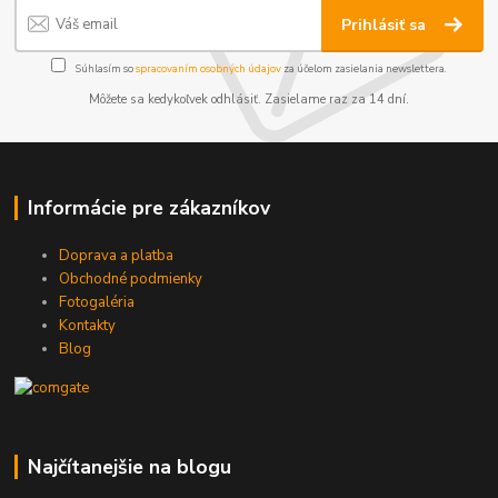
Prihlásiť sa
Súhlasím so
spracovaním osobných údajov
za účelom zasielania newslettera.
Môžete sa kedykoľvek odhlásiť. Zasielame raz za 14 dní.
Informácie pre zákazníkov
Doprava a platba
Obchodné podmienky
Fotogaléria
Kontakty
Blog
Najčítanejšie na blogu