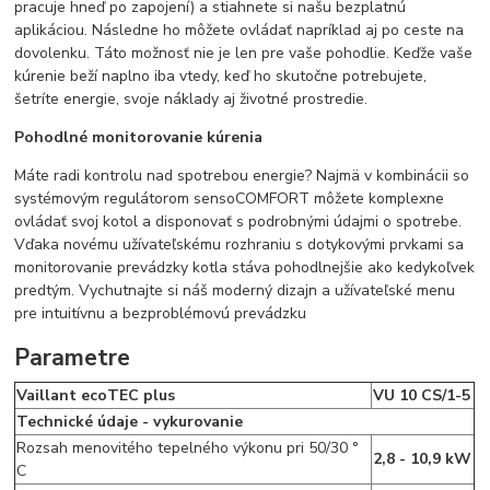
pracuje hneď po zapojení) a stiahnete si našu bezplatnú
aplikáciou. Následne ho môžete ovládať napríklad aj po ceste na
dovolenku. Táto možnosť nie je len pre vaše pohodlie. Keďže vaše
kúrenie beží naplno iba vtedy, keď ho skutočne potrebujete,
šetríte energie, svoje náklady aj životné prostredie.
Pohodlné monitorovanie kúrenia
Máte radi kontrolu nad spotrebou energie? Najmä v kombinácii so
systémovým regulátorom sensoCOMFORT môžete komplexne
ovládať svoj kotol a disponovať s podrobnými údajmi o spotrebe.
Vďaka novému užívateľskému rozhraniu s dotykovými prvkami sa
monitorovanie prevádzky kotla stáva pohodlnejšie ako kedykoľvek
predtým. Vychutnajte si náš moderný dizajn a užívateľské menu
pre intuitívnu a bezproblémovú prevádzku
Parametre
Vaillant ecoTEC plus
VU 10 CS/1-5
Technické údaje - vykurovanie
Rozsah menovitého tepelného výkonu pri 50/30 °
2,8 - 10,9 kW
C