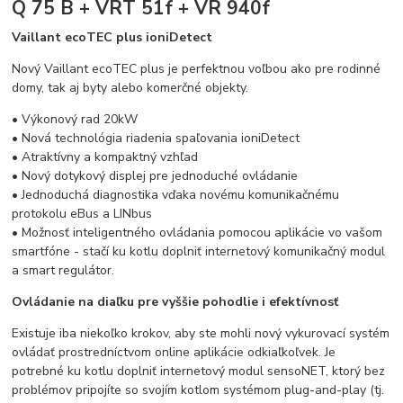
Q 75 B + VRT 51f + VR 940f
Vaillant ecoTEC plus ioniDetect
Nový Vaillant ecoTEC plus je perfektnou voľbou ako pre rodinné
domy, tak aj byty alebo komerčné objekty.
• Výkonový rad 20kW
• Nová technológia riadenia spaľovania ioniDetect
• Atraktívny a kompaktný vzhľad
• Nový dotykový displej pre jednoduché ovládanie
• Jednoduchá diagnostika vďaka novému komunikačnému
protokolu eBus a LINbus
• Možnosť inteligentného ovládania pomocou aplikácie vo vašom
smartfóne - stačí ku kotlu doplniť internetový komunikačný modul
a smart regulátor.
Ovládanie na diaľku pre vyššie pohodlie i efektívnosť
Existuje iba niekoľko krokov, aby ste mohli nový vykurovací systém
ovládať prostredníctvom online aplikácie odkiaľkoľvek. Je
potrebné ku kotlu doplniť internetový modul sensoNET, ktorý bez
problémov pripojíte so svojím kotlom systémom plug-and-play (tj.