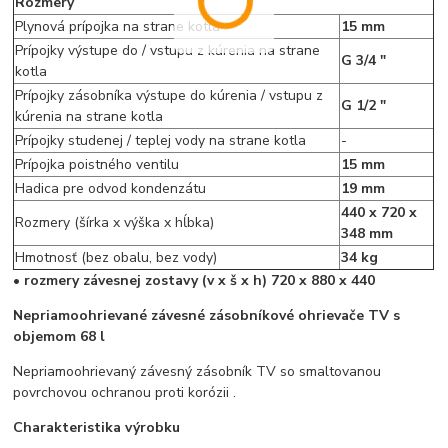
Rozmery
Plynová prípojka na strane kotla
15 mm
Prípojky výstupe do / vstupu z kúrenia na strane
G 3/4 "
kotla
Prípojky zásobníka výstupe do kúrenia / vstupu z
G 1/2 "
kúrenia na strane kotla
Prípojky studenej / teplej vody na strane kotla
-
Prípojka poistného ventilu
15 mm
Hadica pre odvod kondenzátu
19 mm
440 x 720 x
Rozmery (šírka x výška x hĺbka)
348 mm
Hmotnosť (bez obalu, bez vody)
34 kg
• rozmery závesnej zostavy (v x š x h) 720 x 880 x 440
Nepriamoohrievané závesné zásobníkové ohrievače TV s
objemom 68 l
Nepriamoohrievaný závesný zásobník TV so smaltovanou
povrchovou ochranou proti korózii .
Charakteristika výrobku