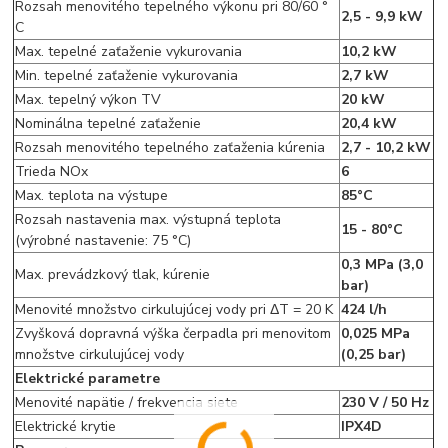
Rozsah menovitého tepelného výkonu pri 80/60 °
2,5 - 9,9 kW
C
Max. tepelné zaťaženie vykurovania
10,2 kW
Min. tepelné zaťaženie vykurovania
2,7 kW
Max. tepelný výkon TV
20 kW
Nominálna tepelné zaťaženie
20,4 kW
Rozsah menovitého tepelného zaťaženia kúrenia
2,7 - 10,2 kW
Trieda NOx
6
Max. teplota na výstupe
85°C
Rozsah nastavenia max. výstupná teplota
15 - 80°C
(výrobné nastavenie: 75 °C)
0,3 MPa (3,0
Max. prevádzkový tlak, kúrenie
bar)
Menovité množstvo cirkulujúcej vody pri ΔT = 20 K
424 l/h
Zvyšková dopravná výška čerpadla pri menovitom
0,025 MPa
množstve cirkulujúcej vody
(0,25 bar)
Elektrické parametre
Menovité napätie / frekvencia siete
230 V / 50 Hz
Elektrické krytie
IPX4D