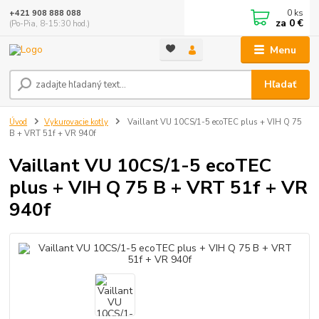
0
ks
+421 908 888 088
za
0 €
(Po-Pia, 8-15:30 hod.)
Menu
Hľadať
Úvod
Vykurovacie kotly
Vaillant VU 10CS/1-5 ecoTEC plus + VIH Q 75
B + VRT 51f + VR 940f
Vaillant VU 10CS/1-5 ecoTEC
plus + VIH Q 75 B + VRT 51f + VR
940f