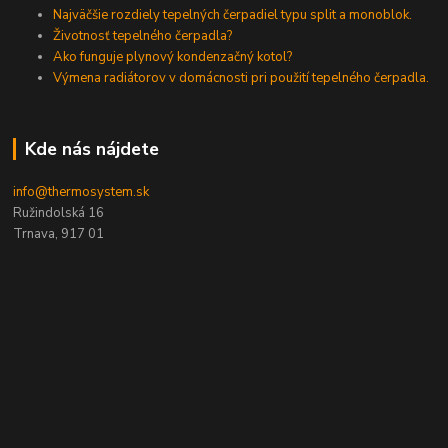
Najväčšie rozdiely tepelných čerpadiel typu split a monoblok.
Životnosť tepelného čerpadla?
Ako funguje plynový kondenzačný kotol?
Výmena radiátorov v domácnosti pri použití tepelného čerpadla.
Kde nás nájdete
info@thermosystem.sk
Ružindolská 16
Trnava, 917 01