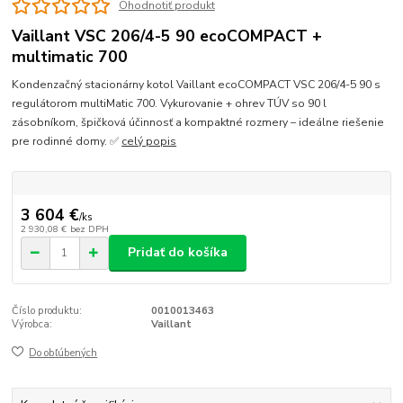
Ohodnotiť produkt
Vaillant VSC 206/4-5 90 ecoCOMPACT +
multimatic 700
Kondenzačný stacionárny kotol Vaillant ecoCOMPACT VSC 206/4-5 90 s
regulátorom multiMatic 700. Vykurovanie + ohrev TÚV so 90 l
zásobníkom, špičková účinnosť a kompaktné rozmery – ideálne riešenie
pre rodinné domy. ✅
celý popis
3 604 €
/
ks
2 930,08 €
bez DPH
Pridať do košíka
Číslo produktu:
0010013463
Výrobca:
Vaillant
Do obľúbených