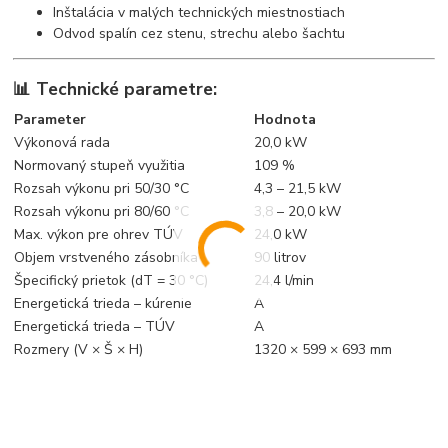
Inštalácia v malých technických miestnostiach
Odvod spalín cez stenu, strechu alebo šachtu
📊 Technické parametre:
Parameter
Hodnota
Výkonová rada
20,0 kW
Normovaný stupeň využitia
109 %
Rozsah výkonu pri 50/30 °C
4,3 – 21,5 kW
Rozsah výkonu pri 80/60 °C
3,8 – 20,0 kW
Max. výkon pre ohrev TÚV
24,0 kW
Objem vrstveného zásobníka
90 litrov
Špecifický prietok (dT = 30 °C)
24,4 l/min
Energetická trieda – kúrenie
A
Energetická trieda – TÚV
A
Rozmery (V × Š × H)
1320 × 599 × 693 mm