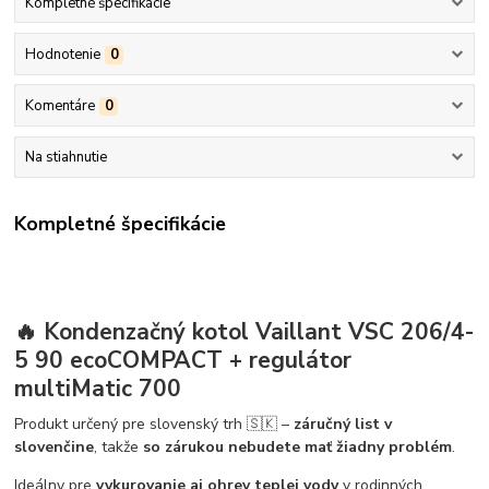
Kompletné špecifikácie
Hodnotenie
0
Komentáre
0
Na stiahnutie
Kompletné špecifikácie
🔥 Kondenzačný kotol
Vaillant VSC 206/4-
5 90 ecoCOMPACT
+
regulátor
multiMatic 700
Produkt určený pre slovenský trh 🇸🇰 –
záručný list v
slovenčine
, takže
so zárukou nebudete mať žiadny problém
.
Ideálny pre
vykurovanie aj ohrev teplej vody
v rodinných