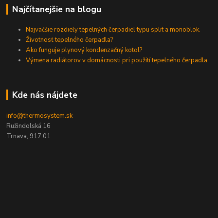
Najčítanejšie na blogu
Najväčšie rozdiely tepelných čerpadiel typu split a monoblok.
Životnosť tepelného čerpadla?
Ako funguje plynový kondenzačný kotol?
Výmena radiátorov v domácnosti pri použití tepelného čerpadla.
Kde nás nájdete
info@thermosystem.sk
Ružindolská 16
Trnava, 917 01