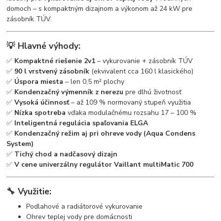
domoch – s kompaktným dizajnom a výkonom až 24 kW pre
zásobník TÚV.
💡 Hlavné výhody:
✅
Kompaktné riešenie 2v1
– vykurovanie + zásobník TÚV
✅
90 l vrstvený zásobník
(ekvivalent cca 160 l klasického)
✅
Úspora miesta
– len 0,5 m² plochy
✅
Kondenzačný výmenník z nerezu
pre dlhú životnosť
✅
Vysoká účinnosť
– až 109 % normovaný stupeň využitia
✅
Nízka spotreba
vďaka modulačnému rozsahu 17 – 100 %
✅
Inteligentná regulácia spaľovania ELGA
✅
Kondenzačný režim aj pri ohreve vody (Aqua Condens
System)
✅
Tichý chod a nadčasový dizajn
✅
V cene univerzálny regulátor Vaillant multiMatic 700
🔧 Využitie:
Podlahové a radiátorové vykurovanie
Ohrev teplej vody pre domácnosti