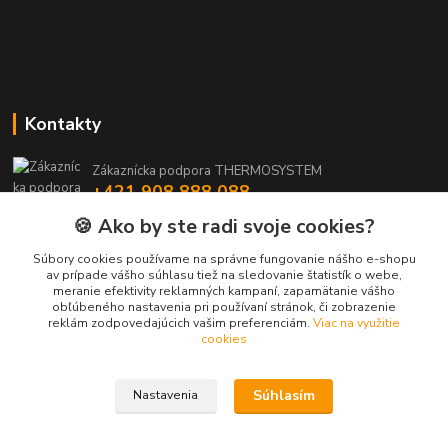
Kontakty
Zákaznícka podpora THERMOSYSTEM
+421 908 888 088
(Po-Pia, 8-15:30 hod.)
🍪 Ako by ste radi svoje cookies?
maros.stetina@geotherm.sk
Súbory cookies používame na správne fungovanie nášho e-shopu
av prípade vášho súhlasu tiež na sledovanie štatistík o webe,
meranie efektivity reklamných kampaní, zapamätanie vášho
obľúbeného nastavenia pri používaní stránok, či zobrazenie
reklám zodpovedajúcich vašim preferenciám.
Viac na využitie
cookies
Súhlasím
Nastavenia
Upravit sběr cookies.