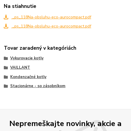
Na stiahnutie
_ps_118Na-obsluhu-eco-aurocompact.pdf
_ps_118Na-obsluhu-eco-aurocompact.pdf
Tovar zaradený v kategóriách
Vykurovacie kotly
VAILLANT
Kondenzačné kotly
Stacionárne - so zásobníkom
Nepremeškajte novinky, akcie a