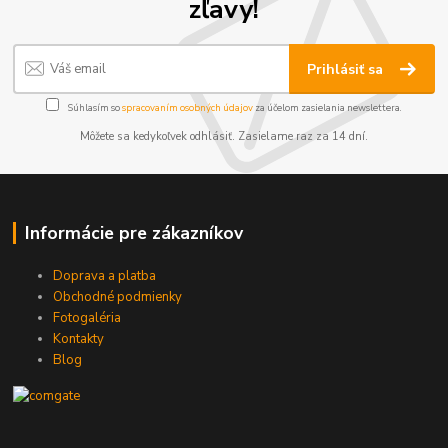
zľavy!
Prihlásiť sa
Súhlasím so
spracovaním osobných údajov
za účelom zasielania newslettera.
Môžete sa kedykoľvek odhlásiť. Zasielame raz za 14 dní.
Informácie pre zákazníkov
Doprava a platba
Obchodné podmienky
Fotogaléria
Kontakty
Blog