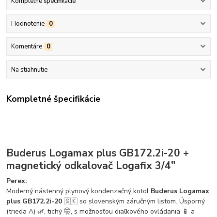
Kompletné špecifikácie
Hodnotenie
0
Komentáre
0
Na stiahnutie
Kompletné špecifikácie
Buderus Logamax plus GB172.2i-20 +
magnetický odkalovač Logafix 3/4"
Perex:
Moderný nástenný plynový kondenzačný kotol
Buderus Logamax
plus GB172.2i-20
🇸🇰 so slovenským záručným listom. Úsporný
(trieda A) 🌿, tichý 🤫, s možnosťou diaľkového ovládania 📱 a