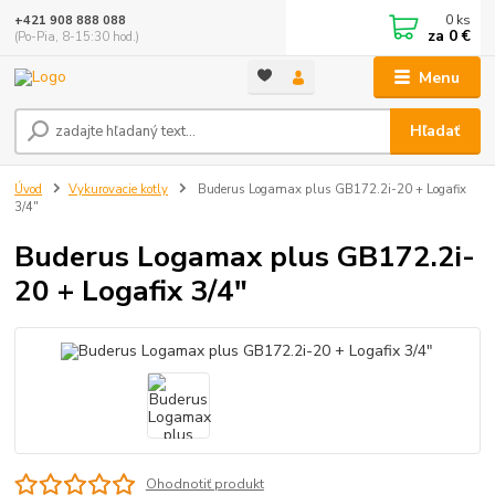
0
ks
+421 908 888 088
za
0 €
(Po-Pia, 8-15:30 hod.)
Menu
Hľadať
Úvod
Vykurovacie kotly
Buderus Logamax plus GB172.2i-20 + Logafix
3/4"
Buderus Logamax plus GB172.2i-
20 + Logafix 3/4"
Ohodnotiť produkt