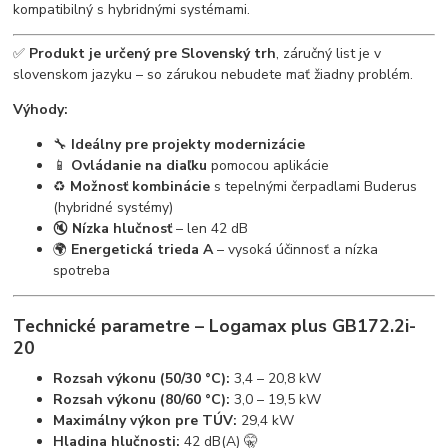
kompatibilný s hybridnými systémami.
✅
Produkt je určený pre Slovenský trh
, záručný list je v
slovenskom jazyku – so zárukou nebudete mať žiadny problém.
Výhody:
🔧
Ideálny pre projekty modernizácie
📱
Ovládanie na diaľku
pomocou aplikácie
♻️
Možnosť kombinácie
s tepelnými čerpadlami Buderus
(hybridné systémy)
🔇
Nízka hlučnosť
– len 42 dB
🌍
Energetická trieda A
– vysoká účinnosť a nízka
spotreba
Technické parametre – Logamax plus GB172.2i-
20
Rozsah výkonu (50/30 °C):
3,4 – 20,8 kW
Rozsah výkonu (80/60 °C):
3,0 – 19,5 kW
Maximálny výkon pre TÚV:
29,4 kW
Hladina hlučnosti:
42 dB(A) 🤫