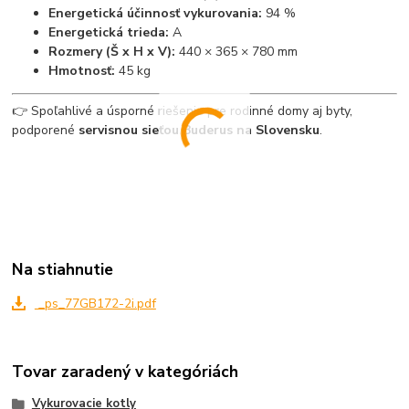
Energetická účinnosť vykurovania:
94 %
Energetická trieda:
A
Rozmery (Š x H x V):
440 × 365 × 780 mm
Hmotnosť:
45 kg
👉 Spoľahlivé a úsporné riešenie pre rodinné domy aj byty,
podporené
servisnou sieťou Buderus na Slovensku
.
Na stiahnutie
_ps_77GB172-2i.pdf
Tovar zaradený v kategóriách
Vykurovacie kotly