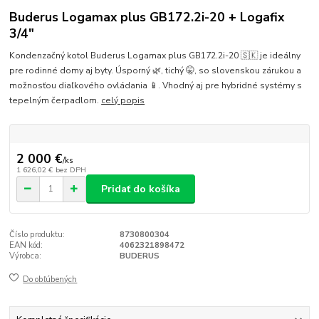
Buderus Logamax plus GB172.2i-20 + Logafix
3/4"
Kondenzačný kotol Buderus Logamax plus GB172.2i-20 🇸🇰 je ideálny
pre rodinné domy aj byty. Úsporný 🌿, tichý 🤫, so slovenskou zárukou a
možnosťou diaľkového ovládania 📱. Vhodný aj pre hybridné systémy s
tepelným čerpadlom.
celý popis
2 000 €
/
ks
1 626,02 €
bez DPH
Pridať do košíka
Číslo produktu:
8730800304
EAN kód:
4062321898472
Výrobca:
BUDERUS
Do obľúbených