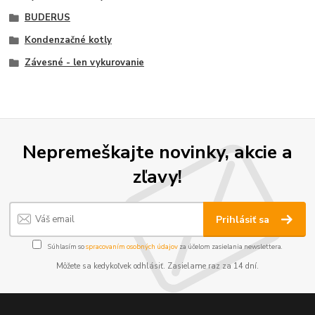
BUDERUS
Kondenzačné kotly
Závesné - len vykurovanie
Nepremeškajte novinky, akcie a
zľavy!
Prihlásiť sa
Súhlasím so
spracovaním osobných údajov
za účelom zasielania newslettera.
Môžete sa kedykoľvek odhlásiť. Zasielame raz za 14 dní.