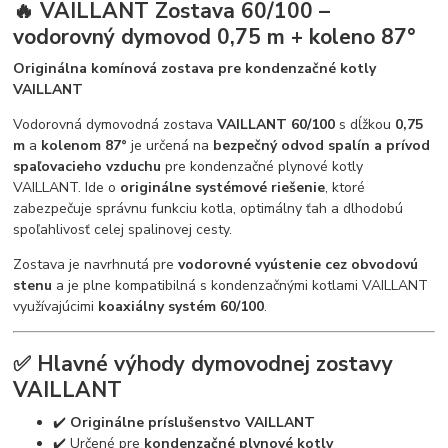
🔥 VAILLANT Zostava 60/100 –
vodorovný dymovod 0,75 m + koleno 87°
Originálna komínová zostava pre kondenzačné kotly
VAILLANT
Vodorovná dymovodná zostava
VAILLANT 60/100
s dĺžkou
0,75
m
a
kolenom 87°
je určená na
bezpečný odvod spalín a prívod
spaľovacieho vzduchu
pre kondenzačné plynové kotly
VAILLANT. Ide o
originálne systémové riešenie
, ktoré
zabezpečuje správnu funkciu kotla, optimálny ťah a dlhodobú
spoľahlivosť celej spalinovej cesty.
Zostava je navrhnutá pre
vodorovné vyústenie cez obvodovú
stenu
a je plne kompatibilná s kondenzačnými kotlami VAILLANT
využívajúcimi
koaxiálny systém 60/100
.
✅ Hlavné výhody dymovodnej zostavy
VAILLANT
✔️
Originálne príslušenstvo VAILLANT
✔️ Určené pre
kondenzačné plynové kotly