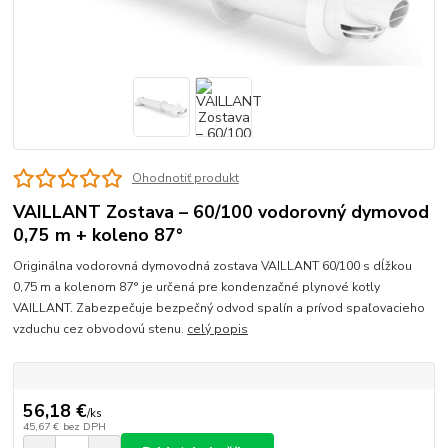
Ohodnotiť produkt
VAILLANT Zostava – 60/100 vodorovný dymovod
0,75 m + koleno 87°
Originálna vodorovná dymovodná zostava VAILLANT 60/100 s dĺžkou
0,75 m a kolenom 87° je určená pre kondenzačné plynové kotly
VAILLANT. Zabezpečuje bezpečný odvod spalín a prívod spaľovacieho
vzduchu cez obvodovú stenu.
celý popis
56,18 €
/
ks
45,67 €
bez DPH