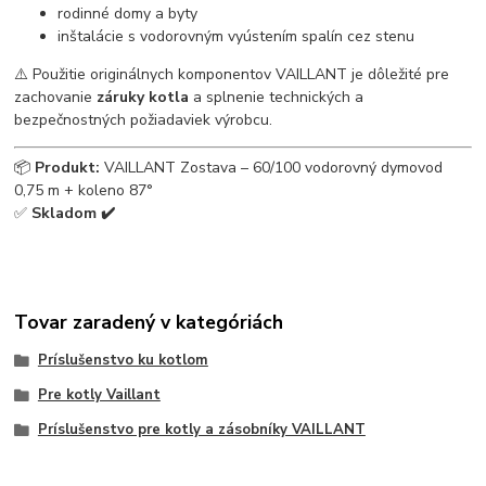
rodinné domy a byty
inštalácie s vodorovným vyústením spalín cez stenu
⚠️ Použitie originálnych komponentov VAILLANT je dôležité pre
zachovanie
záruky kotla
a splnenie technických a
bezpečnostných požiadaviek výrobcu.
📦
Produkt:
VAILLANT Zostava – 60/100 vodorovný dymovod
0,75 m + koleno 87°
✅
Skladom ✔️
Tovar zaradený v kategóriách
Príslušenstvo ku kotlom
Pre kotly Vaillant
Príslušenstvo pre kotly a zásobníky VAILLANT