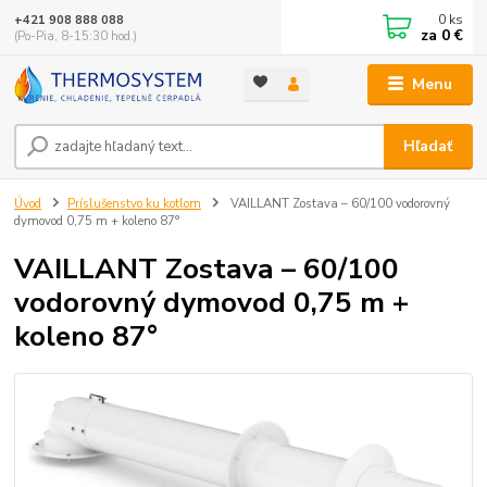
0
ks
+421 908 888 088
za
0 €
(Po-Pia, 8-15:30 hod.)
Menu
Hľadať
Úvod
Príslušenstvo ku kotlom
VAILLANT Zostava – 60/100 vodorovný
dymovod 0,75 m + koleno 87°
VAILLANT Zostava – 60/100
vodorovný dymovod 0,75 m +
koleno 87°