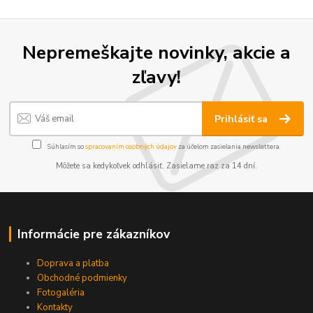
Nepremeškajte novinky, akcie a
zľavy!
Prihlásiť sa
Súhlasím so
spracovaním osobných údajov
za účelom zasielania newslettera.
Môžete sa kedykoľvek odhlásiť. Zasielame raz za 14 dní.
Informácie pre zákazníkov
Doprava a platba
Obchodné podmienky
Fotogaléria
Kontakty