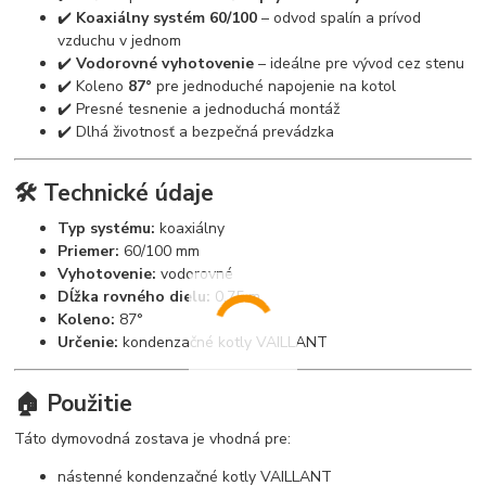
✔️
Koaxiálny systém 60/100
– odvod spalín a prívod
vzduchu v jednom
✔️
Vodorovné vyhotovenie
– ideálne pre vývod cez stenu
✔️ Koleno
87°
pre jednoduché napojenie na kotol
✔️ Presné tesnenie a jednoduchá montáž
✔️ Dlhá životnosť a bezpečná prevádzka
🛠️ Technické údaje
Typ systému:
koaxiálny
Priemer:
60/100 mm
Vyhotovenie:
vodorovné
Dĺžka rovného dielu:
0,75 m
Koleno:
87°
Určenie:
kondenzačné kotly VAILLANT
🏠 Použitie
Táto dymovodná zostava je vhodná pre:
nástenné kondenzačné kotly VAILLANT