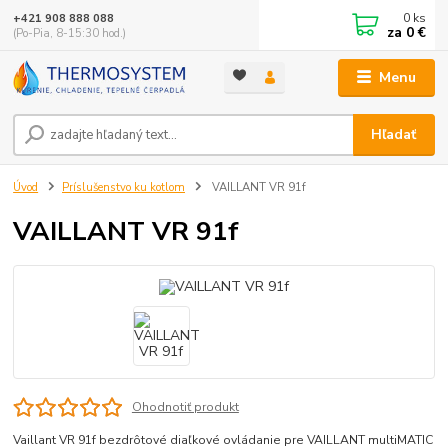
0
ks
+421 908 888 088
za
0 €
(Po-Pia, 8-15:30 hod.)
Menu
Hľadať
Úvod
Príslušenstvo ku kotlom
VAILLANT VR 91f
VAILLANT VR 91f
Ohodnotiť produkt
Vaillant VR 91f bezdrôtové diaľkové ovládanie pre VAILLANT multiMATIC