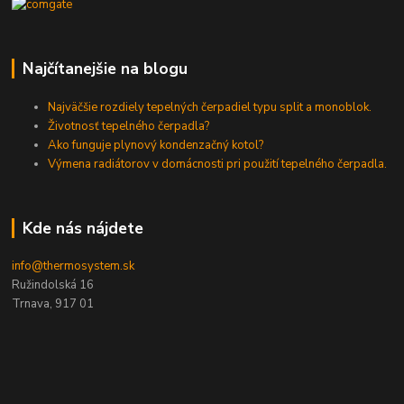
Najčítanejšie na blogu
Najväčšie rozdiely tepelných čerpadiel typu split a monoblok.
Životnosť tepelného čerpadla?
Ako funguje plynový kondenzačný kotol?
Výmena radiátorov v domácnosti pri použití tepelného čerpadla.
Kde nás nájdete
info@thermosystem.sk
Ružindolská 16
Trnava, 917 01