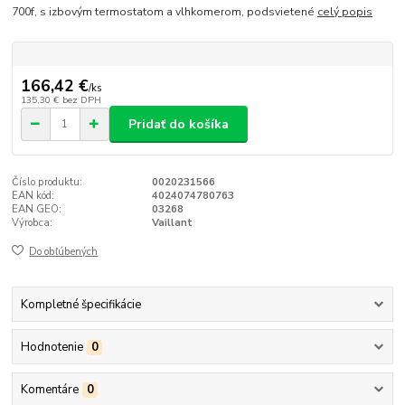
700f, s izbovým termostatom a vlhkomerom, podsvietené
celý popis
166,42 €
/
ks
135,30 €
bez DPH
Pridať do košíka
Číslo produktu:
0020231566
EAN kód:
4024074780763
EAN GEO:
03268
Výrobca:
Vaillant
Do obľúbených
Kompletné špecifikácie
Hodnotenie
0
Komentáre
0