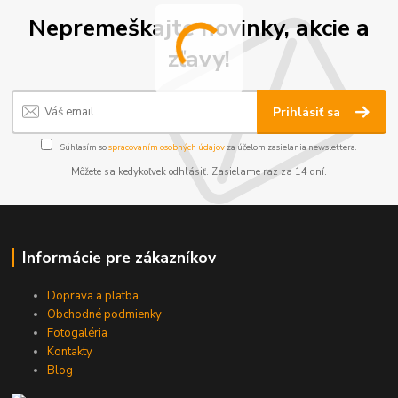
Nepremeškajte novinky, akcie a
zľavy!
Prihlásiť sa
Súhlasím so
spracovaním osobných údajov
za účelom zasielania newslettera.
Môžete sa kedykoľvek odhlásiť. Zasielame raz za 14 dní.
Informácie pre zákazníkov
Doprava a platba
Obchodné podmienky
Fotogaléria
Kontakty
Blog