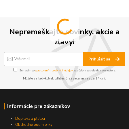
Nepremeškajte novinky, akcie a
zľavy!
Prihlásiť sa
Súhlasím so
spracovaním osobných údajov
za účelom zasielania newslettera.
Môžete sa kedykoľvek odhlásiť. Zasielame raz za 14 dní.
Informácie pre zákazníkov
Doprava a platba
Obchodné podmienky