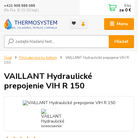
0
ks
+421 908 888 088
za
0 €
(Po-Pia, 8-15:30 hod.)
Menu
Hľadať
Úvod
Príslušenstvo ku kotlom
VAILLANT Hydraulické prepojenie VIH R
150
VAILLANT Hydraulické
prepojenie VIH R 150