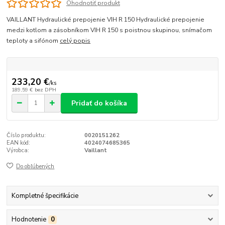
Ohodnotiť produkt
VAILLANT Hydraulické prepojenie VIH R 150 Hydraulické prepojenie
medzi kotlom a zásobníkom VIH R 150 s poistnou skupinou, snímačom
teploty a sifónom
celý popis
233,20 €
/
ks
189,59 €
bez DPH
Pridať do košíka
Číslo produktu:
0020151262
EAN kód:
4024074685365
Výrobca:
Vaillant
Do obľúbených
Kompletné špecifikácie
Hodnotenie
0