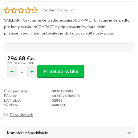
Ohodnotiť produkt
VAILLANT Cirkulačné čerpadlo eco/auroCOMPACT Cirkulačné čerpadlo
pre kotly eco/auroCOMPACT s pripojovacím hydraulickým
príslušenstvom. Zamontovateľné do korpusu kotla
celý popis
294,68 €
/
ks
239,58 €
bez DPH
Pridať do košíka
Číslo produktu:
0020170503
EAN kód:
4024074708903
EAN GEO:
02808
Výrobca:
Vaillant
Do obľúbených
Kompletné špecifikácie