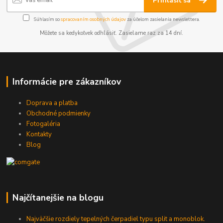
Prihlásiť sa
Súhlasím so
spracovaním osobných údajov
za účelom zasielania newslettera.
Môžete sa kedykoľvek odhlásiť. Zasielame raz za 14 dní.
Informácie pre zákazníkov
Doprava a platba
Obchodné podmienky
Fotogaléria
Kontakty
Blog
Najčítanejšie na blogu
Najväčšie rozdiely tepelných čerpadiel typu split a monoblok.