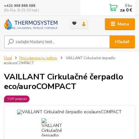
0
ks
+421 908 888 088
za
0 €
(Po-Pia, 8-15:30 hod.)
Menu
Hľadať
Úvod
Príslušenstvo ku kotlom
VAILLANT Cirkulačné čerpadlo
eco/auroCOMPACT
VAILLANT Cirkulačné čerpadlo
eco/auroCOMPACT
TOP produkt