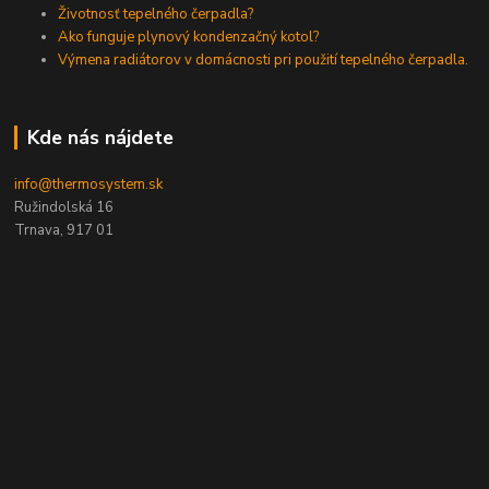
Životnosť tepelného čerpadla?
Ako funguje plynový kondenzačný kotol?
Výmena radiátorov v domácnosti pri použití tepelného čerpadla.
Kde nás nájdete
info@thermosystem.sk
Ružindolská 16
Trnava, 917 01