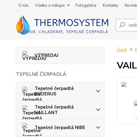
O nás
Všetko o nákupe
Fotogaléria
Kontakty
Novin
Úvod
R
VÝPREDAJ
VAIL
TEPELNÉ ČERPADLÁ
Tepelné čerpadlá
BUDERUS
Tepelné čerpadlá
VAILLANT
Tepelné čerpadlá NIBE