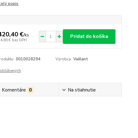
celý popis
420,40 €
/
ks
Pridať do košíka
54,80 €
bez DPH
roduktu:
0010028294
Výrobca:
Vaillant
obľúbených
Komentáre
0
Na stiahnutie