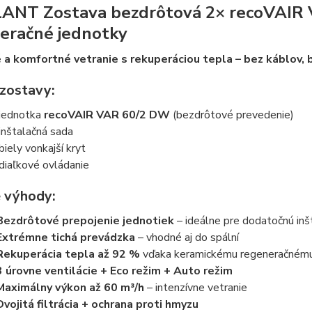
ANT Zostava bezdrôtová 2× recoVAIR 
eračné jednotky
a komfortné vetranie s rekuperáciou tepla – bez káblov,
zostavy:
jednotka
recoVAIR VAR 60/2 DW
(bezdrôtové prevedenie)
inštalačná sada
biely vonkajší kryt
diaľkové ovládanie
 výhody:
Bezdrôtové prepojenie jednotiek
– ideálne pre dodatočnú inšt
Extrémne tichá prevádzka
– vhodné aj do spální
Rekuperácia tepla až 92 %
vďaka keramickému regeneračném
3 úrovne ventilácie + Eco režim + Auto režim
Maximálny výkon až 60 m³/h
– intenzívne vetranie
Dvojitá filtrácia + ochrana proti hmyzu