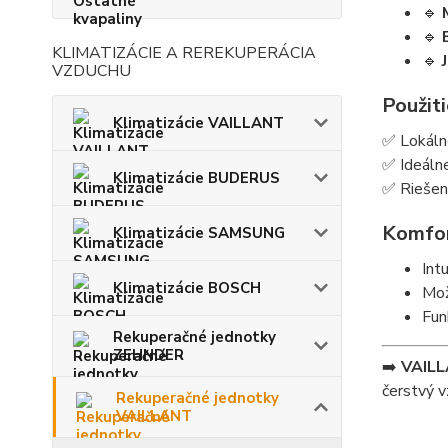
🔹
🔹
KLIMATIZÁCIE A REREKUPERÁCIA
🔹
VZDUCHU
Použiti
Klimatizácie VAILLANT
✅ Lokáln
✅ Ideáln
Klimatizácie BUDERUS
✅ Riešen
Komfor
Klimatizácie SAMSUNG
Int
Klimatizácie BOSCH
Mož
Fun
Rekuperačné jednotky
ZEHNDER
➡️
VAILL
čerstvý v
Rekuperačné jednotky
VAILLANT