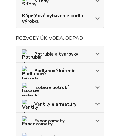
Sifóny
Kúpeľňové vybavenie podľa
výrobcu
ROZVODY ÚK, VODA, ODPAD
Potrubia a tvarovky
Podlahové kúrenie
Izolácie potrubí
Ventily a armatúry
Expanzomaty