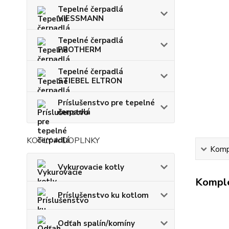
Tepelné čerpadlá
VIESSMANN
Tepelné čerpadlá
PROTHERM
Tepelné čerpadlá
STIEBEL ELTRON
Príslušenstvo pre tepelné
čerpadlá
KOTLY A DOPLNKY
Kompl
Vykurovacie kotly
Komple
Príslušenstvo ku kotlom
Odťah spalín/komíny