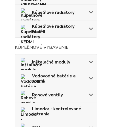
Kúpeľňové radiátory
Kúpeľňové radiátory
KERMI
KÚPEĽNOVÉ VYBAVENIE
Inštalačné moduly
Vodovodné batérie a
sprchy
Rohové ventily
Limodor - kontrolované
vetranie