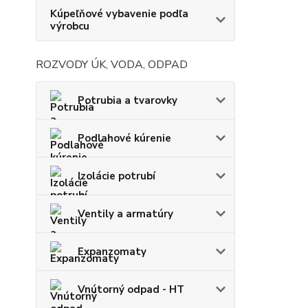
Kúpeľňové vybavenie podľa
výrobcu
ROZVODY ÚK, VODA, ODPAD
Potrubia a tvarovky
Podlahové kúrenie
Izolácie potrubí
Ventily a armatúry
Expanzomaty
Vnútorný odpad - HT