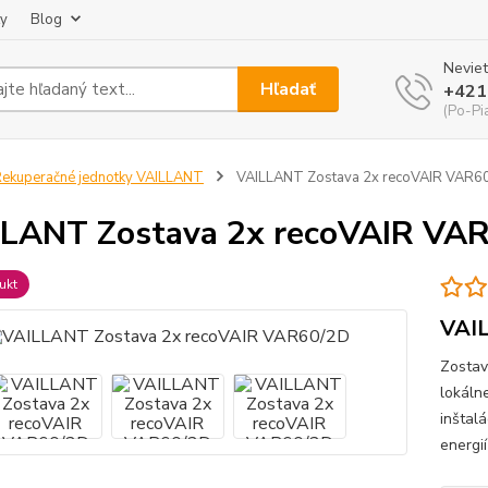
ky
Blog
Neviet
Hľadať
+421
(Po-Pi
ekuperačné jednotky VAILLANT
VAILLANT Zostava 2x recoVAIR VAR6
LANT Zostava 2x recoVAIR VA
ukt
VAI
Zostav
lokáln
inštalá
energi