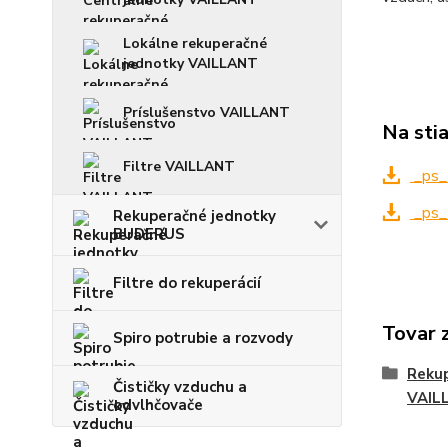
Lokálne rekuperačné
jednotky VAILLANT
Príslušenstvo VAILLANT
Na sti
Filtre VAILLANT
_ps_
_ps_
Rekuperačné jednotky
BUDERUS
Filtre do rekuperácií
Tovar 
Spiro potrubie a rozvody
Rekup
Čističky vzduchu a
VAIL
odvlhčovače