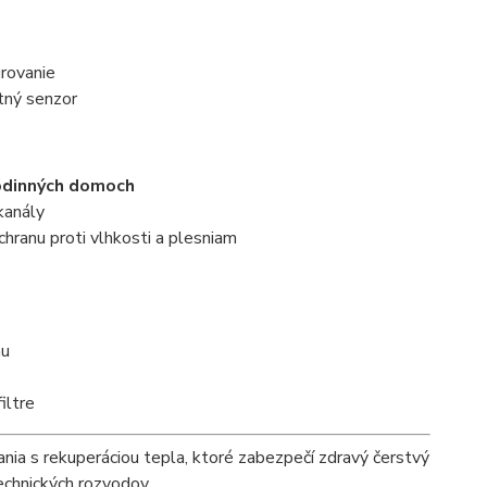
urovanie
stný senzor
rodinných domoch
kanály
chranu proti vlhkosti a plesniam
hu
iltre
nia s rekuperáciou tepla, ktoré zabezpečí zdravý čerstvý
echnických rozvodov.