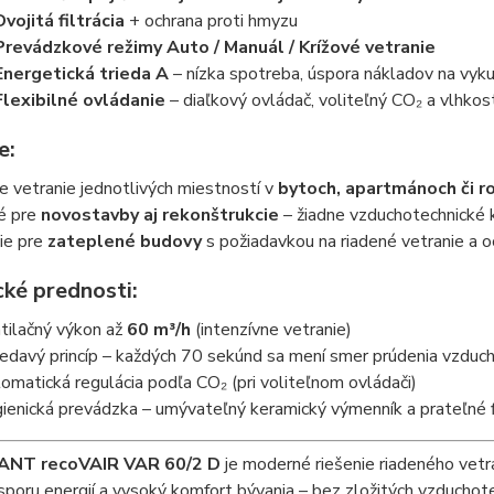
Dvojitá filtrácia
+ ochrana proti hmyzu
Prevádzkové režimy Auto / Manuál / Krížové vetranie
Energetická trieda A
– nízka spotreba, úspora nákladov na vyk
Flexibilné ovládanie
– diaľkový ovládač, voliteľný CO₂ a vlhko
e:
 vetranie jednotlivých miestností v
bytoch, apartmánoch či 
é pre
novostavby aj rekonštrukcie
– žiadne vzduchotechnické 
ie pre
zateplené budovy
s požiadavkou na riadené vetranie a o
cké prednosti:
tilačný výkon až
60 m³/h
(intenzívne vetranie)
iedavý princíp – každých 70 sekúnd sa mení smer prúdenia vzduc
omatická regulácia podľa CO₂ (pri voliteľnom ovládači)
ienická prevádzka – umývateľný keramický výmenník a prateľné f
ANT recoVAIR VAR 60/2 D
je moderné riešenie riadeného vetra
sporu energií a vysoký komfort bývania – bez zložitých vzduchot