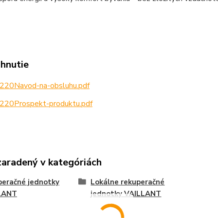
ahnutie
220Navod-na-obsluhu.pdf
220Prospekt-produktu.pdf
zaradený v kategóriách
eračné jednotky
Lokálne rekuperačné
LANT
jednotky VAILLANT