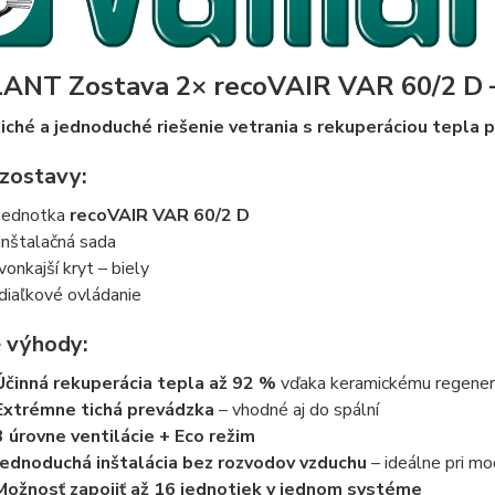
ANT Zostava 2× recoVAIR VAR 60/2 D –
tiché a jednoduché riešenie vetrania s rekuperáciou tepla 
zostavy:
jednotka
recoVAIR VAR 60/2 D
inštalačná sada
vonkajší kryt – biely
diaľkové ovládanie
 výhody:
Účinná rekuperácia tepla až 92 %
vďaka keramickému regene
Extrémne tichá prevádzka
– vhodné aj do spální
3 úrovne ventilácie + Eco režim
Jednoduchá inštalácia bez rozvodov vzduchu
– ideálne pri mo
Možnosť zapojiť až 16 jednotiek v jednom systéme