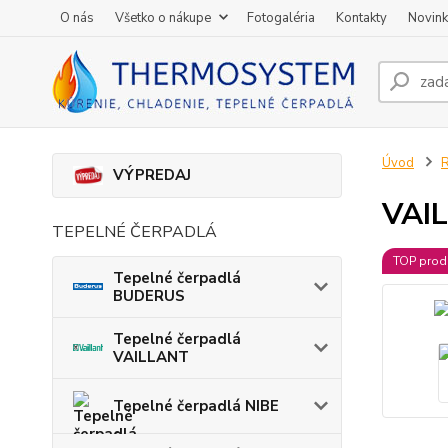
O nás
Všetko o nákupe
Fotogaléria
Kontakty
Novin
Úvod
R
VÝPREDAJ
VAIL
TEPELNÉ ČERPADLÁ
TOP prod
Tepelné čerpadlá
BUDERUS
Tepelné čerpadlá
VAILLANT
Tepelné čerpadlá NIBE