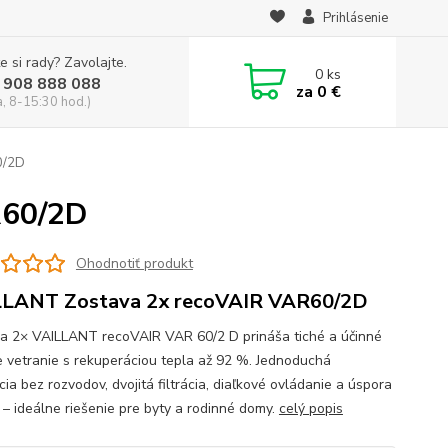
Prihlásenie
e si rady? Zavolajte.
0
ks
 908 888 088
za
0 €
a, 8-15:30 hod.)
0/2D
R60/2D
Ohodnotiť produkt
LLANT Zostava 2x recoVAIR VAR60/2D
a 2× VAILLANT recoVAIR VAR 60/2 D prináša tiché a účinné
e vetranie s rekuperáciou tepla až 92 %. Jednoduchá
cia bez rozvodov, dvojitá filtrácia, diaľkové ovládanie a úspora
í – ideálne riešenie pre byty a rodinné domy.
celý popis