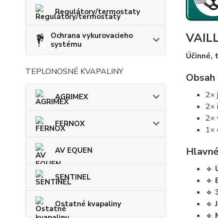
Regulátory/termostaty
VAILL
Ochrana vykurovacieho
systému
Účinné, 
TEPLONOSNÉ KVAPALINY
Obsah 
2× 
AGRIMEX
2× 
2× 
FERNOX
1× 
Hlavné
AV EQUEN
🔹
SENTINEL
🔹
🔹
🔹
Ostatné kvapaliny
🔹