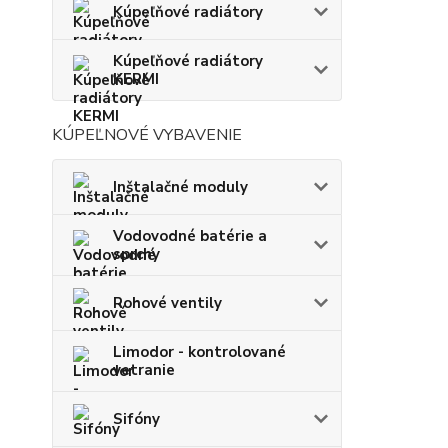
Kúpeľňové radiátory
Kúpeľňové radiátory
KERMI
KÚPEĽNOVÉ VYBAVENIE
Inštalačné moduly
Vodovodné batérie a
sprchy
Rohové ventily
Limodor - kontrolované
vetranie
Sifóny