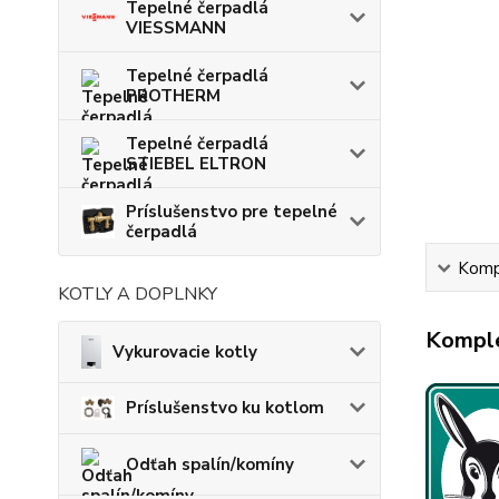
Tepelné čerpadlá
VIESSMANN
Tepelné čerpadlá
PROTHERM
Tepelné čerpadlá
STIEBEL ELTRON
Príslušenstvo pre tepelné
čerpadlá
Kompl
KOTLY A DOPLNKY
Komple
Vykurovacie kotly
Príslušenstvo ku kotlom
Odťah spalín/komíny