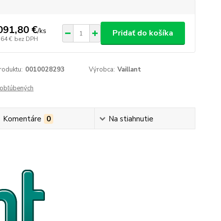
091,80 €
/
ks
Pridať do košíka
,64 €
bez DPH
roduktu:
0010028293
Výrobca:
Vaillant
obľúbených
Komentáre
0
Na stiahnutie