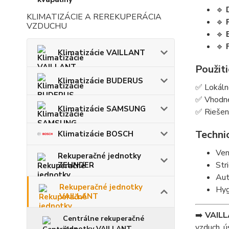
🔹
KLIMATIZÁCIE A REREKUPERÁCIA
🔹
VZDUCHU
🔹
🔹
Klimatizácie VAILLANT
Použiti
Klimatizácie BUDERUS
✅ Lokálne
✅ Vhodn
Klimatizácie SAMSUNG
✅ Riešen
Techni
Klimatizácie BOSCH
Ven
Rekuperačné jednotky
Str
ZEHNDER
Aut
Rekuperačné jednotky
Hyg
VAILLANT
➡️
VAILL
Centrálne rekuperačné
vzduch, ú
jednotky VAILLANT