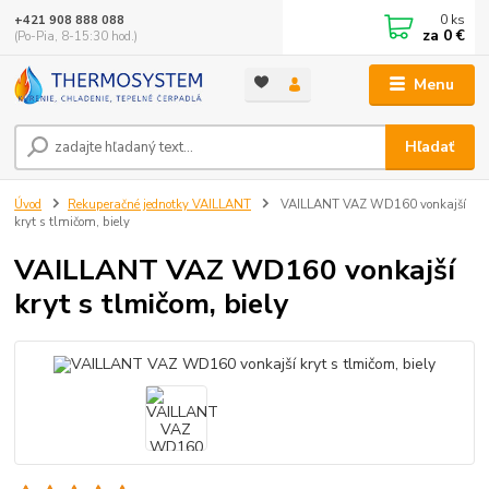
0
ks
+421 908 888 088
za
0 €
(Po-Pia, 8-15:30 hod.)
Menu
Hľadať
Úvod
Rekuperačné jednotky VAILLANT
VAILLANT VAZ WD160 vonkajší
kryt s tlmičom, biely
VAILLANT VAZ WD160 vonkajší
kryt s tlmičom, biely