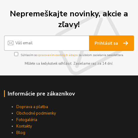
Nepremeškajte novinky, akcie a
zľavy!
Prihlásiť sa
Súhlasím so
spracovaním osobných údajov
za účelom zasielania newslettera.
Môžete sa kedykoľvek odhlásiť. Zasielame raz za 14 dní.
Informácie pre zákazníkov
Doprava a platba
Obchodné podmienky
Fotogaléria
Kontakty
Blog