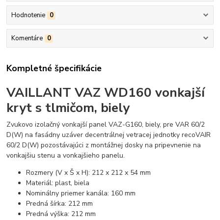
Hodnotenie
0
Komentáre
0
Kompletné špecifikácie
VAILLANT VAZ WD160 vonkajší
kryt s tlmičom, biely
Zvukovo izolačný vonkajší panel VAZ-G160, biely, pre VAR 60/2
D(W) na fasádny uzáver decentrálnej vetracej jednotky recoVAIR
60/2 D(W) pozostávajúci z montážnej dosky na pripevnenie na
vonkajšiu stenu a vonkajšieho panelu.
Rozmery (V x Š x H): 212 x 212 x 54 mm
Materiál: plast, biela
Nominálny priemer kanála: 160 mm
Predná šírka: 212 mm
Predná výška: 212 mm