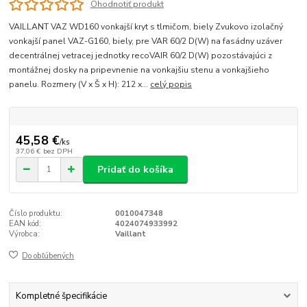
Ohodnotiť produkt
VAILLANT VAZ WD160 vonkajší kryt s tlmičom, biely Zvukovo izolačný
vonkajší panel VAZ-G160, biely, pre VAR 60/2 D(W) na fasádny uzáver
decentrálnej vetracej jednotky recoVAIR 60/2 D(W) pozostávajúci z
montážnej dosky na pripevnenie na vonkajšiu stenu a vonkajšieho
panelu. Rozmery (V x Š x H): 212 x...
celý popis
45,58 €
/
ks
37,06 €
bez DPH
Pridať do košíka
Číslo produktu:
0010047348
EAN kód:
4024074933992
Výrobca:
Vaillant
Do obľúbených
Kompletné špecifikácie