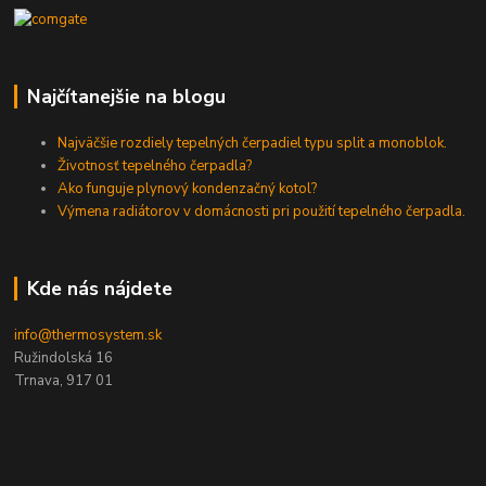
Najčítanejšie na blogu
Najväčšie rozdiely tepelných čerpadiel typu split a monoblok.
Životnosť tepelného čerpadla?
Ako funguje plynový kondenzačný kotol?
Výmena radiátorov v domácnosti pri použití tepelného čerpadla.
Kde nás nájdete
info@thermosystem.sk
Ružindolská 16
Trnava, 917 01