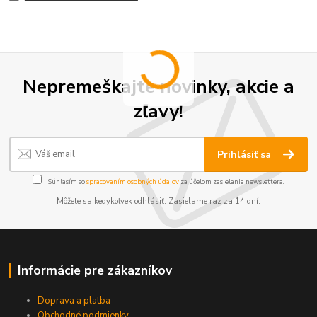
Nepremeškajte novinky, akcie a
zľavy!
Prihlásiť sa
Súhlasím so
spracovaním osobných údajov
za účelom zasielania newslettera.
Môžete sa kedykoľvek odhlásiť. Zasielame raz za 14 dní.
Informácie pre zákazníkov
Doprava a platba
Obchodné podmienky