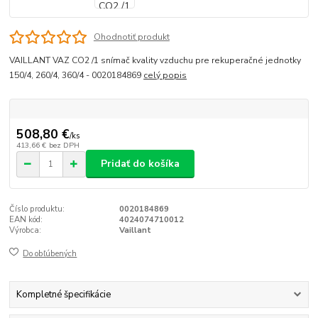
Ohodnotiť produkt
VAILLANT VAZ CO2 /1 snímač kvality vzduchu pre rekuperačné jednotky
150/4, 260/4, 360/4 - 0020184869
celý popis
508,80 €
/
ks
413,66 €
bez DPH
Pridať do košíka
Číslo produktu:
0020184869
EAN kód:
4024074710012
Výrobca:
Vaillant
Do obľúbených
Kompletné špecifikácie