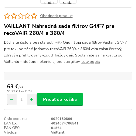
Ohodnotiť produkt
VAILLANT Náhradná sada filtrov G4/F7 pre
recoVAIR 260/4 a 360/4
Dýchajte čisto a bez starostí! 💨✨ Originálna sada filtrov Vaillant G4/F7
pre rekuperačné jednotky recoVAIR 260/4 a 360/4 vám zaistí čerstvý,
zdravý a prefiltrovaný vzduch každý deň. Spoľahnite sa na kvalitu od
Vaillantu – ideálne riešenie aj pre alergikov.
celý popis
63 €
/
ks
51,22 €
bez DPH
Pridať do košíka
Číslo produktu:
0020180809
EAN kód:
4024074706541
EAN GEO:
01864
Výrobca:
Vaillant