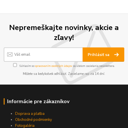
Nepremeškajte novinky, akcie a
zľavy!
Prihlásiť sa
Súhlasím so
spracovaním osobných údajov
za účelom zasielania newslettera.
Môžete sa kedykoľvek odhlásiť. Zasielame raz za 14 dní.
Informácie pre zákazníkov
Doprava a platba
Obchodné podmienky
Fotogaléria