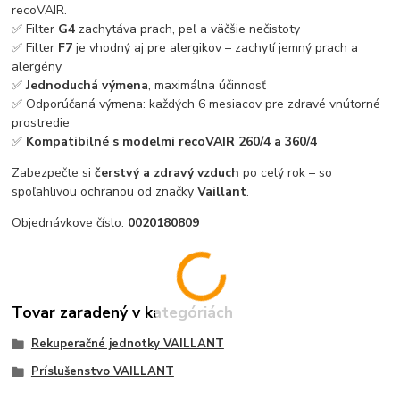
recoVAIR.
✅ Filter
G4
zachytáva prach, peľ a väčšie nečistoty
✅ Filter
F7
je vhodný aj pre alergikov – zachytí jemný prach a
alergény
✅
Jednoduchá výmena
, maximálna účinnosť
✅ Odporúčaná výmena: každých 6 mesiacov pre zdravé vnútorné
prostredie
✅
Kompatibilné s modelmi recoVAIR 260/4 a 360/4
Zabezpečte si
čerstvý a zdravý vzduch
po celý rok – so
spoľahlivou ochranou od značky
Vaillant
.
Objednávkove číslo:
0020180809
Tovar zaradený v kategóriách
Rekuperačné jednotky VAILLANT
Príslušenstvo VAILLANT