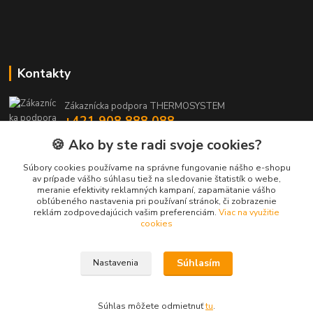
Kontakty
Zákaznícka podpora THERMOSYSTEM
+421 908 888 088
(Po-Pia, 8-15:30 hod.)
🍪 Ako by ste radi svoje cookies?
maros.stetina@geotherm.sk
Súbory cookies používame na správne fungovanie nášho e-shopu
av prípade vášho súhlasu tiež na sledovanie štatistík o webe,
meranie efektivity reklamných kampaní, zapamätanie vášho
obľúbeného nastavenia pri používaní stránok, či zobrazenie
reklám zodpovedajúcich vašim preferenciám.
Viac na využitie
cookies
Súhlasím
Nastavenia
Upravit sběr cookies.
Vytvorené na
Eshop-rychlo.sk
Súhlas môžete odmietnuť
tu
.