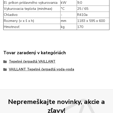
El. príkon prídavného vykurovania
kW
9,0
Vykurovacia teplota (min/max)
°C
25 / 65
Chladivo
-
R410a
Rozmery (v x š x h)
mm
1183 x 595 x 600
Hmotnosť
kg
170
Tovar zaradený v kategóriách
Tepelné čerpadlá VAILLANT
VAILLANT Tepelné čerpadlá voda-voda
Nepremeškajte novinky, akcie a
zľavy!