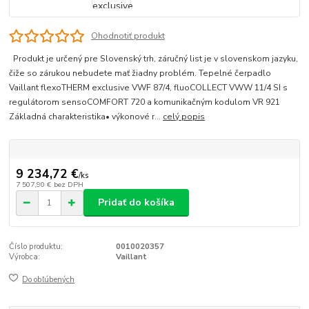
Ohodnotiť produkt
Produkt je určený pre Slovenský trh, záručný list je v slovenskom jazyku,
čiže so zárukou nebudete mať žiadny problém. Tepelné čerpadlo
Vaillant flexoTHERM exclusive VWF 87/4, fluoCOLLECT VWW 11/4 SI s
regulátorom sensoCOMFORT 720 a komunikačným kodulom VR 921
Základná charakteristika• výkonové r...
celý popis
9 234,72 €
/
ks
7 507,90 €
bez DPH
Pridať do košíka
Číslo produktu:
0010020357
Výrobca:
Vaillant
Do obľúbených