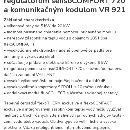
regulátorom sensoCOMFORT 720
a komunikačným kodulom VR 921
Základná charakteristika
• výkonové rady od 5 kW do 20 kW
• možnosť pasívneho chladenia pomocou prídavného modulu
• nerezový zásobník na teplú vodu s objemom 185 l (iba
flexoCOMPACT)
• vysokoúčinné elektronicky riadené obehové čerpadlá pre
primárny a vykurovací okruh
• súčasťou je prídavné elektrické kúrenie o výkone 9 kW
• regulácia pomocou sensoCOMFORT 720 s možnosťou riadenia
ďalších zariadení VAILLANT
• vysoké výkonové čísla pri najnižšej hlučnosti od 40 dB
• vysokokvalitné kompresory SCROLL s 10 ročnou zárukou
• oddeľovací modul fluoCOLLECT súčasťou základnej zostavy
Tepelné čerpadlá flexoTHERM exclusive a flexoCOMPACT
exclusive s integrovaným zásobníkom teplej vody môžu využívať
niektorý z troch rôznych alternatívnych prírodných zdrojov tepla -
zem, vodu alebo vzduch. Obidva typy sú veľmi tiché a vysoko
efektívne. Vďaka inteligentnému internetovému pripojeniu