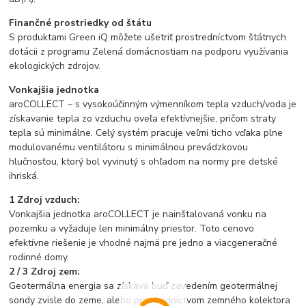
Finančné prostriedky od štátu
S produktami Green iQ môžete ušetriť prostredníctvom štátnych
dotácii z programu Zelená domácnostiam na podporu využívania
ekologických zdrojov.
Vonkajšia jednotka
aroCOLLECT – s vysokoúčinným výmenníkom tepla vzduch/voda je
získavanie tepla zo vzduchu oveľa efektívnejšie, pričom straty
tepla sú minimálne. Celý systém pracuje veľmi ticho vďaka plne
modulovanému ventilátoru s minimálnou prevádzkovou
hlučnosťou, ktorý bol vyvinutý s ohľadom na normy pre detské
ihriská.
1 Zdroj vzduch:
Vonkajšia jednotka aroCOLLECT je nainštalovaná vonku na
pozemku a vyžaduje len minimálny priestor. Toto cenovo
efektívne riešenie je vhodné najmä pre jedno a viacgeneračné
rodinné domy.
2 / 3 Zdroj zem:
Geotermálna energia sa získava buď zavedením geotermálnej
sondy zvisle do zeme, alebo prostredníctvom zemného kolektora