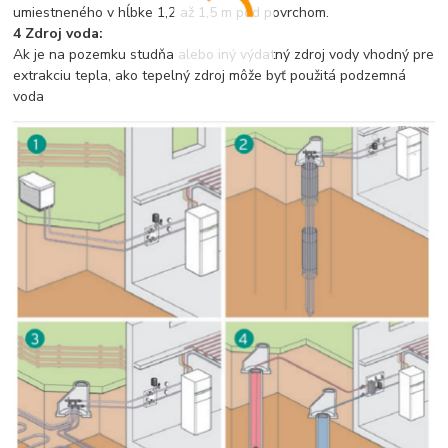
umiestneného v hĺbke 1,2 až 1,5 m pod povrchom.
4 Zdroj voda:
Ak je na pozemku studňa alebo iný výdatný zdroj vody vhodný pre
extrakciu tepla, ako tepelný zdroj môže byť použitá podzemná
voda