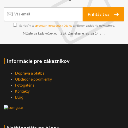
Prihlásiť sa
Súhlasím so
spracovaním osobných údajov
za účelom zasielania newslettera.
Môžete sa kedykoľvek odhlásiť. Zasielame raz za 14 dní.
Informácie pre zákazníkov
Doprava a platba
Obchodné podmienky
Fotogaléria
Kontakty
Blog
Najčítanejšie na blogu