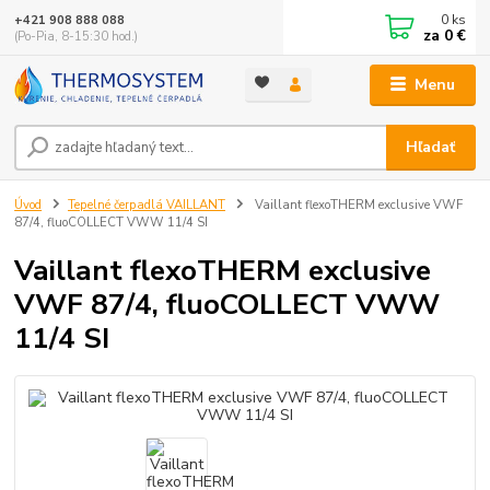
0
ks
+421 908 888 088
za
0 €
(Po-Pia, 8-15:30 hod.)
Menu
Hľadať
Úvod
Tepelné čerpadlá VAILLANT
Vaillant flexoTHERM exclusive VWF
87/4, fluoCOLLECT VWW 11/4 SI
Vaillant flexoTHERM exclusive
VWF 87/4, fluoCOLLECT VWW
11/4 SI