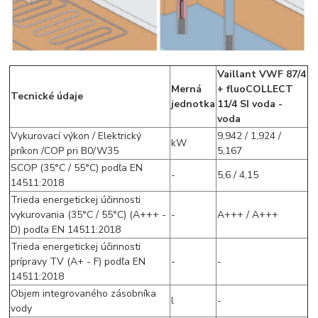
Vaillant VWF 87/4
Merná
+ fluoCOLLECT
Tecnické údaje
jednotka
11/4 SI voda -
voda
Vykurovací výkon / Elektrický
9,942 / 1,924 /
kW
príkon /COP pri B0/W35
5,167
SCOP (35°C / 55°C) podľa EN
-
5,6 / 4,15
14511:2018
Trieda energetickej účinnosti
vykurovania (35°C / 55°C) (A+++ -
-
A+++ / A+++
D) podľa EN 14511:2018
Trieda energetickej účinnosti
prípravy TV (A+ - F) podľa EN
-
-
14511:2018
Objem integrovaného zásobníka
l
-
vody