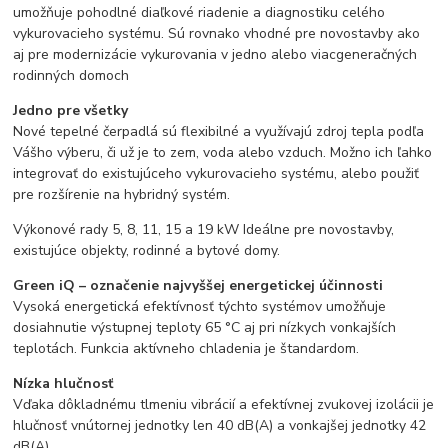
umožňuje pohodlné diaľkové riadenie a diagnostiku celého
vykurovacieho systému. Sú rovnako vhodné pre novostavby ako
aj pre modernizácie vykurovania v jedno alebo viacgeneračných
rodinných domoch
Jedno pre všetky
Nové tepelné čerpadlá sú flexibilné a využívajú zdroj tepla podľa
Vášho výberu, či už je to zem, voda alebo vzduch. Možno ich ľahko
integrovať do existujúceho vykurovacieho systému, alebo použiť
pre rozšírenie na hybridný systém.
Výkonové rady 5, 8, 11, 15 a 19 kW Ideálne pre novostavby,
existujúce objekty, rodinné a bytové domy.
Green iQ – označenie najvyššej energetickej účinnosti
Vysoká energetická efektívnosť týchto systémov umožňuje
dosiahnutie výstupnej teploty 65 °C aj pri nízkych vonkajších
teplotách. Funkcia aktívneho chladenia je štandardom.
Nízka hlučnosť
Vďaka dôkladnému tlmeniu vibrácií a efektívnej zvukovej izolácii je
hlučnosť vnútornej jednotky len 40 dB(A) a vonkajšej jednotky 42
dB(A).