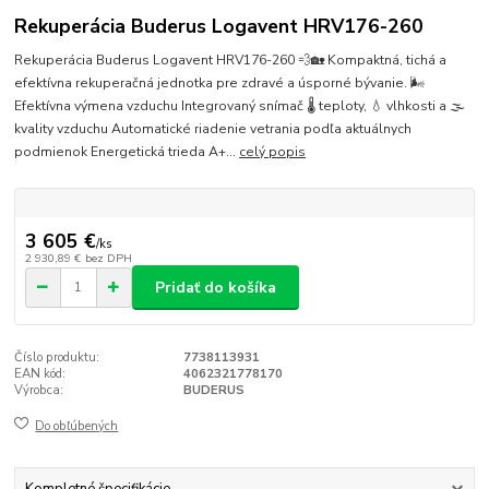
Rekuperácia Buderus Logavent HRV176-260
Rekuperácia Buderus Logavent HRV176-260 💨🏡 Kompaktná, tichá a
efektívna rekuperačná jednotka pre zdravé a úsporné bývanie. 🌬️
Efektívna výmena vzduchu Integrovaný snímač 🌡️ teploty, 💧 vlhkosti a 🌫️
kvality vzduchu Automatické riadenie vetrania podľa aktuálnych
podmienok Energetická trieda A+...
celý popis
3 605 €
/
ks
2 930,89 €
bez DPH
Pridať do košíka
Číslo produktu:
7738113931
EAN kód:
4062321778170
Výrobca:
BUDERUS
Do obľúbených
Kompletné špecifikácie