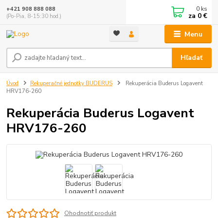
0
ks
+421 908 888 088
za
0 €
(Po-Pia, 8-15:30 hod.)
Menu
Hľadať
Úvod
Rekuperačné jednotky BUDERUS
Rekuperácia Buderus Logavent
HRV176-260
Rekuperácia Buderus Logavent
HRV176-260
Ohodnotiť produkt