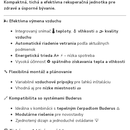
Kompaktná, tichá a efektívna rekuperačná jednotka pre
zdravé a úsporné bývanie.
🌬️
Efektívna výmena vzduchu
Integrovaný snímač
🌡️ teploty
,
💧 vlhkosti
a
🌫️ kvality
vzduchu
Automatické riadenie vetrania
podľa aktuálnych
podmienok
Energetická trieda A+
⚡ – nízka spotreba
Vysoká účinnosť
♻️ spätného získavania tepla a vlhkosti
🔧
Flexibilná montáž a plánovanie
Variabilné
vzduchové prípojky
pre ľahkú inštaláciu
Vhodná aj pre
nízke miestnosti
🧱
🔗
Kompatibilita so systémami Buderus
Ideálna v kombinácii s
tepelným čerpadlom Buderus
♨️
Modulárne riešenie
pre novostavby
Zjednotený dizajn a jednoduché ovládanie 💡