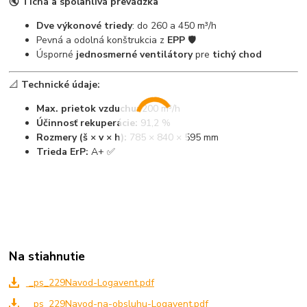
🔇
Tichá a spoľahlivá prevádzka
Dve výkonové triedy
: do 260 a 450 m³/h
Pevná a odolná konštrukcia z
EPP
🛡️
Úsporné
jednosmerné ventilátory
pre
tichý chod
📐
Technické údaje:
Max. prietok vzduchu:
200 m³/h
Účinnosť rekuperácie:
91,2 %
Rozmery (š × v × h):
785 × 840 × 595 mm
Trieda ErP:
A+ ✅
Na stiahnutie
_ps_229Navod-Logavent.pdf
_ps_229Navod-na-obsluhu-Logavent.pdf