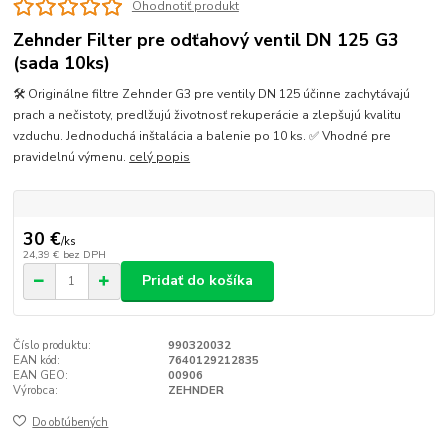
Ohodnotiť produkt
Zehnder Filter pre odťahový ventil DN 125 G3
(sada 10ks)
🛠️ Originálne filtre Zehnder G3 pre ventily DN 125 účinne zachytávajú
prach a nečistoty, predlžujú životnosť rekuperácie a zlepšujú kvalitu
vzduchu. Jednoduchá inštalácia a balenie po 10 ks. ✅ Vhodné pre
pravidelnú výmenu.
celý popis
30 €
/
ks
24,39 €
bez DPH
Pridať do košíka
Číslo produktu:
990320032
EAN kód:
7640129212835
EAN GEO:
00906
Výrobca:
ZEHNDER
Do obľúbených