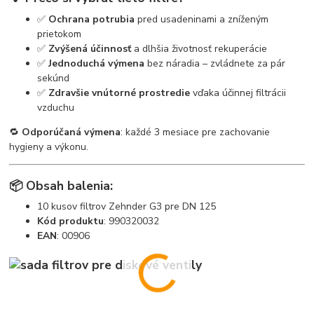
✅
Ochrana potrubia
pred usadeninami a zníženým
prietokom
✅
Zvýšená účinnosť
a dlhšia životnosť rekuperácie
✅
Jednoduchá výmena
bez náradia – zvládnete za pár
sekúnd
✅
Zdravšie vnútorné prostredie
vďaka účinnej filtrácii
vzduchu
🔁
Odporúčaná výmena
: každé 3 mesiace pre zachovanie
hygieny a výkonu.
📦 Obsah balenia:
10 kusov filtrov Zehnder G3 pre DN 125
Kód produktu
: 990320032
EAN
: 00906