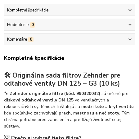
Kompletné špecifikácie
Hodnotenie
0
Komentáre
0
Kompletné špecifikácie
🛠️ Originálna sada filtrov Zehnder pre
odťahové ventily DN 125 – G3 (10 ks)
🔧
Zehnder originálne filtre (kód: 990320032)
sú určené pre
diskové odťahové ventily DN 125
vo ventilačných a
rekuperačných systémoch. Inštalujú sa
medzi telo a kryt ventilu
,
kde spoľahlivo zachytávajú
prach, mastnotu a nečistoty
. Tým
chránia potrubie pred zanesením a predlžujú životnosť celej
sústavy.
💡 Prečo si vybrať tieto filtre?