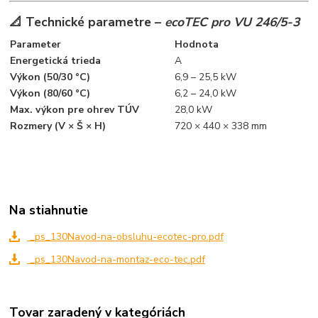
📐 Technické parametre –
ecoTEC pro VU 246/5-3
Parameter
Hodnota
Energetická trieda
A
Výkon (50/30 °C)
6,9 – 25,5 kW
Výkon (80/60 °C)
6,2 – 24,0 kW
Max. výkon pre ohrev TÚV
28,0 kW
Rozmery (V × Š × H)
720 × 440 × 338 mm
Na stiahnutie
_ps_130Navod-na-obsluhu-ecotec-pro.pdf
_ps_130Navod-na-montaz-eco-tec.pdf
Tovar zaradený v kategóriách