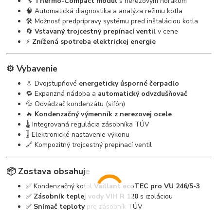
🔧
Thermo-Compact modul
s nerezovým horákom
🧠 Automatická diagnostika a analýza režimu kotla
🛠️ Možnosť predprípravy systému pred inštaláciou kotla
🔄
Vstavaný trojcestný prepínací ventil
v cene
⚡
Znížená spotreba elektrickej energie
⚙️ Vybavenie
💧 Dvojstupňové
energeticky úsporné čerpadlo
🔁 Expanzná nádoba a
automatický odvzdušňovač
💦 Odvádzač kondenzátu (sifón)
🔥
Kondenzačný výmenník z nerezovej ocele
🌡️ Integrovaná regulácia zásobníka TÚV
🎚️ Elektronické nastavenie výkonu
🔗 Kompozitný trojcestný prepínací ventil
📦 Zostava obsahuje
✅ Kondenzačný kotol
Vaillant ecoTEC pro VU 246/5-3
✅
Zásobník teplej vody VIH R 120
s izoláciou
✅
Snímač teploty
pre zásobník TÚV