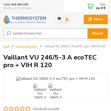
0
ks
+421 908 888 088
za
0 €
(Po-Pia, 8-15:30 hod.)
Menu
Hľadať
Úvod
Vykurovacie kotly
Vaillant VU 246/5-3 A ecoTEC pro + VIH R 120
Vaillant VU 246/5-3 A ecoTEC
pro + VIH R 120
Ohodnotiť produkt