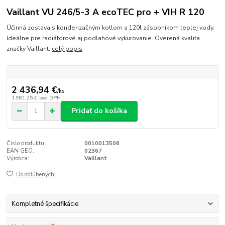
Vaillant VU 246/5-3 A ecoTEC pro + VIH R 120
Účinná zostava s kondenzačným kotlom a 120l zásobníkom teplej vody.
Ideálne pre radiátorové aj podlahové vykurovanie. Overená kvalita
značky Vaillant.
celý popis
2 436,94 €
/
ks
1 981,25 €
bez DPH
Pridať do košíka
Číslo produktu:
0010013506
EAN GEO:
02367
Výrobca:
Vaillant
Do obľúbených
Kompletné špecifikácie