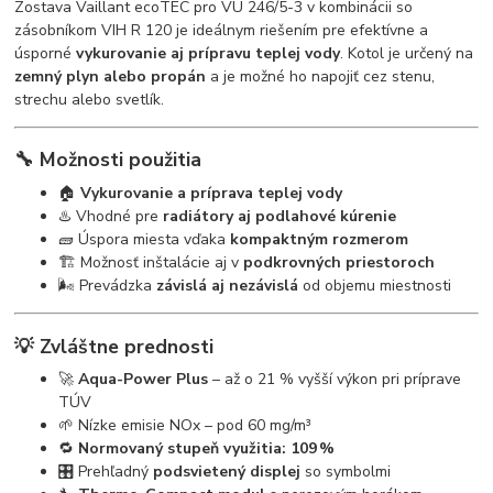
Zostava Vaillant ecoTEC pro VU 246/5-3 v kombinácii so
zásobníkom VIH R 120 je ideálnym riešením pre efektívne a
úsporné
vykurovanie aj prípravu teplej vody
. Kotol je určený na
zemný plyn alebo propán
a je možné ho napojiť cez stenu,
strechu alebo svetlík.
🔧 Možnosti použitia
🏠
Vykurovanie a príprava teplej vody
♨️ Vhodné pre
radiátory aj podlahové kúrenie
🧱 Úspora miesta vďaka
kompaktným rozmerom
🏗️ Možnosť inštalácie aj v
podkrovných priestoroch
🌬️ Prevádzka
závislá aj nezávislá
od objemu miestnosti
💡 Zvláštne prednosti
🚀
Aqua-Power Plus
– až o 21 % vyšší výkon pri príprave
TÚV
🌱 Nízke emisie NOx – pod 60 mg/m³
🔁
Normovaný stupeň využitia: 109 %
🎛️ Prehľadný
podsvietený displej
so symbolmi