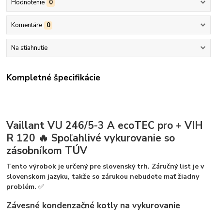
Hodnotenie
0
Komentáre
0
Na stiahnutie
Kompletné špecifikácie
Vaillant VU 246/5-3 A ecoTEC pro + VIH
R 120 🔥 Spoľahlivé vykurovanie so
zásobníkom TÚV
Tento výrobok je určený pre slovenský trh. Záručný list je v
slovenskom jazyku, takže so zárukou nebudete mať žiadny
problém.
✅
Závesné kondenzačné kotly na vykurovanie