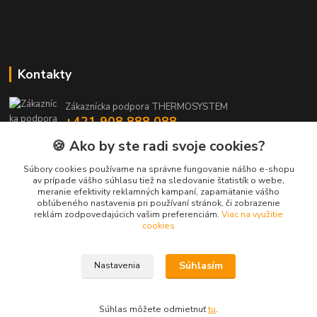
Kontakty
Zákaznícka podpora THERMOSYSTEM
+421 908 888 088
(Po-Pia, 8-15:30 hod.)
🍪 Ako by ste radi svoje cookies?
maros.stetina@geotherm.sk
Súbory cookies používame na správne fungovanie nášho e-shopu
av prípade vášho súhlasu tiež na sledovanie štatistík o webe,
meranie efektivity reklamných kampaní, zapamätanie vášho
obľúbeného nastavenia pri používaní stránok, či zobrazenie
reklám zodpovedajúcich vašim preferenciám.
Viac na využitie
cookies
Súhlasím
Nastavenia
Upravit sběr cookies.
Vytvorené na
Eshop-rychlo.sk
Súhlas môžete odmietnuť
tu
.