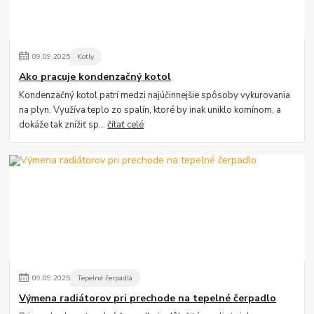
09
.
09
.
2025
Kotly
Ako pracuje kondenzačný kotol
Kondenzačný kotol patrí medzi najúčinnejšie spôsoby vykurovania
na plyn. Využíva teplo zo spalín, ktoré by inak uniklo komínom, a
dokáže tak znížiť sp...
čítať celé
09
.
09
.
2025
Tepelné čerpadlá
Výmena radiátorov pri prechode na tepelné čerpadlo