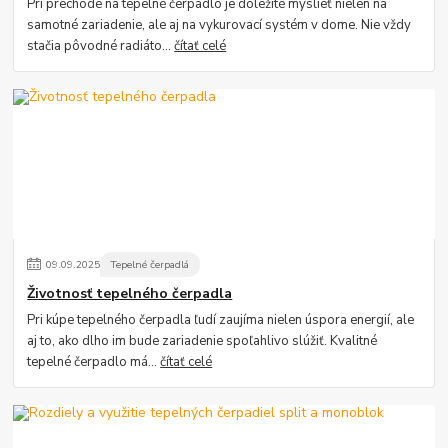
Pri prechode na tepelné čerpadlo je dôležité myslieť nielen na
samotné zariadenie, ale aj na vykurovací systém v dome. Nie vždy
stačia pôvodné radiáto...
čítať celé
09
.
09
.
2025
Tepelné čerpadlá
Životnosť tepelného čerpadla
Pri kúpe tepelného čerpadla ľudí zaujíma nielen úspora energií, ale
aj to, ako dlho im bude zariadenie spoľahlivo slúžiť. Kvalitné
tepelné čerpadlo má...
čítať celé