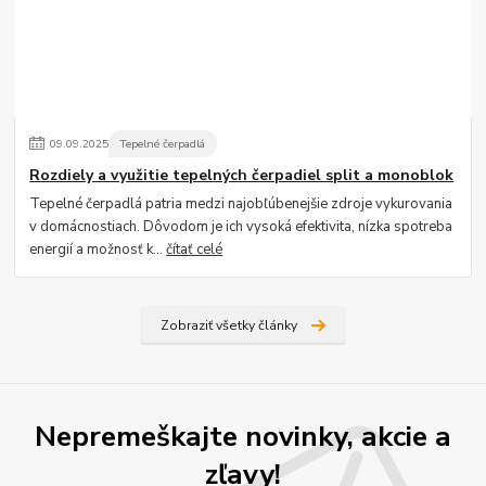
09
.
09
.
2025
Tepelné čerpadlá
Rozdiely a využitie tepelných čerpadiel split a monoblok
Tepelné čerpadlá patria medzi najobľúbenejšie zdroje vykurovania
v domácnostiach. Dôvodom je ich vysoká efektivita, nízka spotreba
energií a možnosť k...
čítať celé
Zobraziť všetky články
Nepremeškajte novinky, akcie a
zľavy!