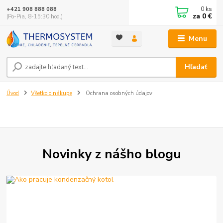
0
ks
+421 908 888 088
za
0 €
(Po-Pia, 8-15:30 hod.)
Menu
Hľadať
Úvod
Všetko o nákupe
Ochrana osobných údajov
Novinky z nášho blogu