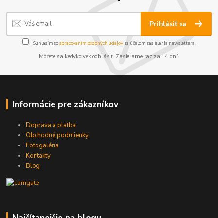
Prihlásiť sa
Súhlasím so
spracovaním osobných údajov
za účelom zasielania newslettera.
Môžete sa kedykoľvek odhlásiť. Zasielame raz za 14 dní.
Informácie pre zákazníkov
Doprava a platba
Obchodné podmienky
Fotogaléria
Kontakty
Blog
Najčítanejšie na blogu